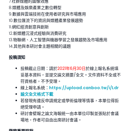
7.社群媒體的圖像效應
8.媒體及娛樂產業之數位轉型
9.數據與雲端技術在使用者研究與市場應用
10.數位匯流下的資訊與媒體產業發展趨勢
11.網紅經濟創意與創新
12.新媒體沉浸式經驗與消費研究
13.物聯網、人工智慧與機器學習之發展趨勢及市場應用
14.其他與本研討會主題相關的議題
投稿須知
投稿截止日期：請於
2021年6月30日
於線上報名系統填
妥基本資料，並提交論文摘要/全文。文件資料不全或不
符資格者，不予受理。
線上報名系統：
https://upload.canboo.tw/i/Ldr
論文全文格式下載
若發現有違反申請規定或學術倫理等情事，本單位得拒
絕受理申請。
研討會壁報之論文海報統一由本單位印製並張貼於會議
場地，作者可自由出席研討會議。