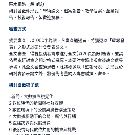
區木柵路一段111號)
研討會徵件形式：學術論文、個案報告、教學個案、產業報
告、技術報告，皆歡迎投稿。
審查方式
摘要審查：以1,000字為限，凡審查通過者，將獲邀以「壁報發
表」之形式於研討會發表論文。
全文審查：得視投稿者需求進行全文(以20頁為限)審查，並請
依照本研討會之規定格式撰寫。本研討會將出版會後論文選集
專書，凡全文審查通過者，除將獲邀以「壁報發表」之形式於
研討會發表論文外，將優先考量納入專書編撰、審查。
研討會徵稿子題
1.新聞、大數據與視覺化
2.數位時代的新聞與社群媒體
3.數位環境下的公關與廣告溝通策略
4.大數據驅動下的公關、廣告與行銷
5.直播跨界與說服溝通
6.後疫情時代數位共創的機會與挑戰