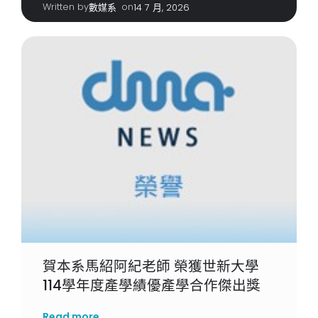
Written by
|
on
數媒系
14 7 月, 2026
賀本系馬紹阿紀老師 榮獲世新大學
114學年度產學績優產學合作傑出獎
Read more