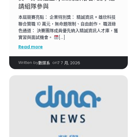
請組隊參與
本屆競賽亮點： 企業特別獎： 精誠資訊 × 雄欣科技
聯合贊職 10 萬元，無命題限制、自由創作。 職涯綠
色通道： 決賽團隊成員優先納入精誠資訊人才庫，獲
實習與面試機會。
[…]
Read more
Written by
|
on
數媒系
7 7 月, 2026