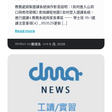
教務處錄製選課系統操作影音說明：1.如何進入山洞
口與修改密碼2.查詢課程地圖3.如何登入選課系統，
進行選課4.教務系統與家長專區 ——- 學士班 115-1選
課注意事項(A) _1150529更新 […]
Read more
Written by
|
on
數媒系
1 6 月, 2026