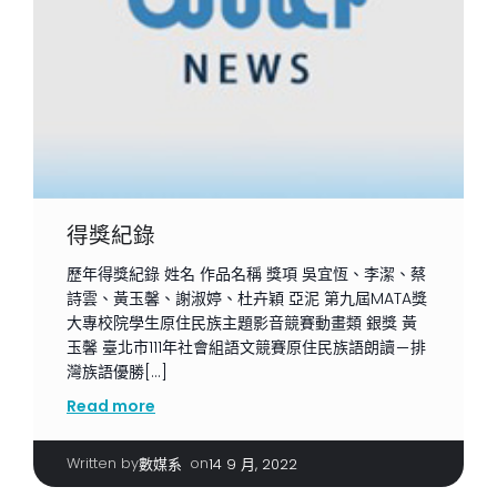
得獎紀錄
歷年得獎紀錄 姓名 作品名稱 獎項 吳宜恆、李潔、蔡
詩雲、黃玉馨、謝淑婷、杜卉穎 亞泥 第九屆MATA獎
大專校院學生原住民族主題影音競賽動畫類 銀獎 黃
玉馨 臺北市111年社會組語文競賽原住民族語朗讀－排
灣族語優勝[…]
Read more
Written by
|
on
數媒系
14 9 月, 2022