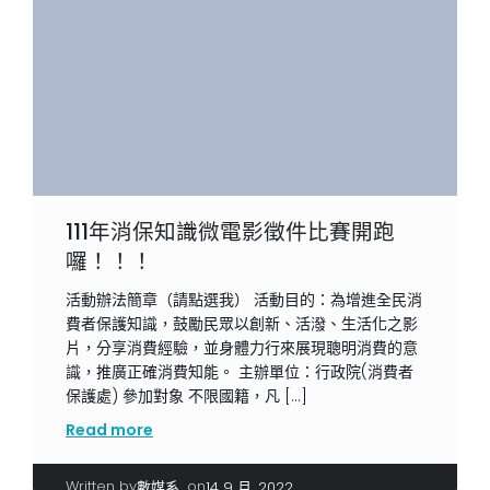
111年消保知識微電影徵件比賽開跑
囉！！！
活動辦法簡章（請點選我） 活動目的：為增進全民消
費者保護知識，鼓勵民眾以創新、活潑、生活化之影
片，分享消費經驗，並身體力行來展現聰明消費的意
識，推廣正確消費知能。 主辦單位：行政院(消費者
保護處) 參加對象 不限國籍，凡 […]
Read more
Written by
|
on
數媒系
14 9 月, 2022