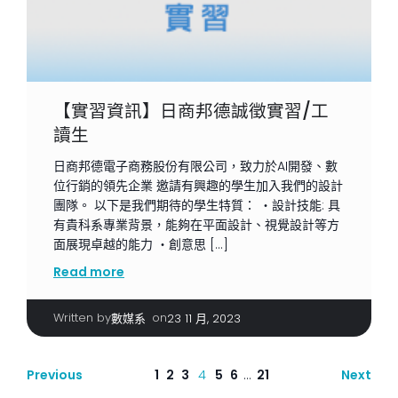
【實習資訊】日商邦德誠徵實習/工
讀生
日商邦德電子商務股份有限公司，致力於AI開發、數
位行銷的領先企業 邀請有興趣的學生加入我們的設計
團隊。 以下是我們期待的學生特質： ・設計技能: 具
有貴科系專業背景，能夠在平面設計、視覺設計等方
面展現卓越的能力 ・創意思 […]
Read more
Written by
|
on
數媒系
23 11 月, 2023
1
2
3
4
5
6
...
21
Previous
Next