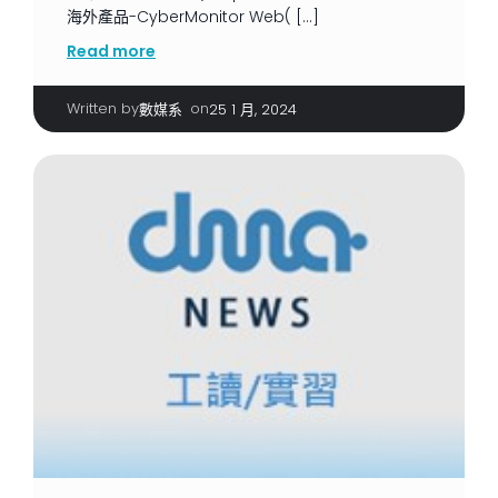
海外產品-CyberMonitor Web( […]
Read more
Written by
|
on
數媒系
25 1 月, 2024