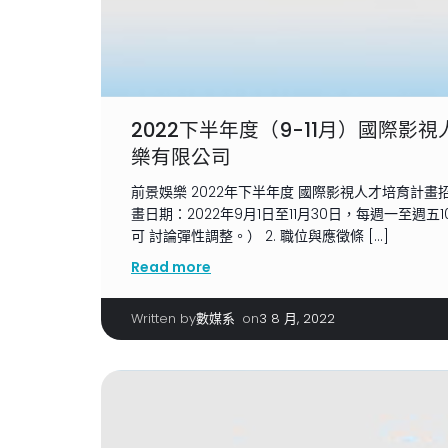
2022下半年度（9-11月）國際影視
樂有限公司
前景娛樂 2022年下半年度 國際影視⼈才培育計畫招
畫⽇期：2022年9⽉1⽇⾄11⽉30⽇，每週⼀⾄週五10
可 討論彈性調整。） 2. 職位與應徵條 […]
Read more
Written by
|
on
數媒系
3 8 月, 2022