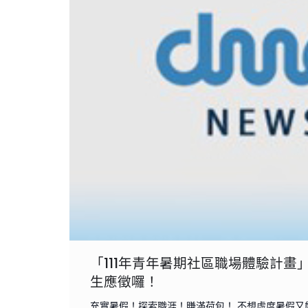
「111年青年暑期社區職場體驗計畫」
生應徵囉！
充實暑假！探索職涯！賺滿荷包！ 不想虛度暑假又