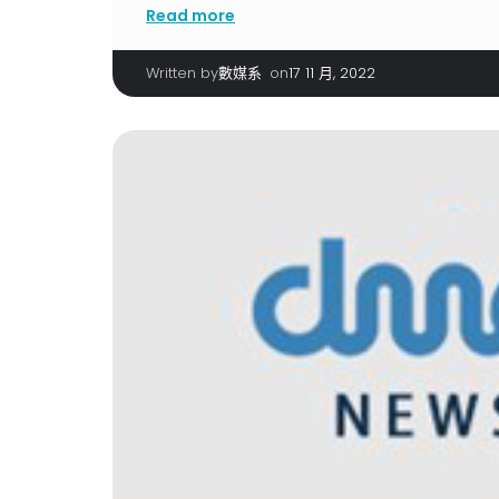
Read more
Written by
|
on
數媒系
17 11 月, 2022