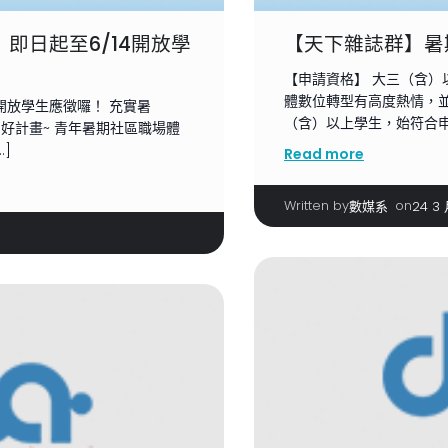
即日起至6/14開放學
【天下雜誌群】暑
【申請資格】 大三（含）
體數位轉型有高度熱情，
4開放學生應徵囉！ 充實暑
（含）以上學生，始符合申請
的好計畫~ 青年暑期社區職場體
…]
Read more
Written by
|
on
數媒系
24 3 