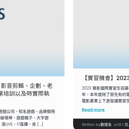
【實習機會】20
》影音剪輯、企劃、老
2023 華影國際實習生招
業培訓以及時實際執
年，本年度除了原先有的
電影產業上下游皆讓實習生
Read more
遊戲公司、知名遊戲、品牌御用
黑破壞神、遊戲橘子、大宇遊
VE、17直播、肯 […]
Written by
|
on
數媒系
3 1 月