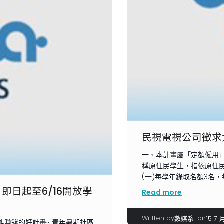
民視電視公司徵求
一、本計畫屬「定額僱用
稱原住民學生，指依原住
(一)每學年錄取名額3名，
即日起至6/16開放學
Read more
Written by
|
on
數媒系
15 7 
能賺錢的好計畫~ 青年暑期社區