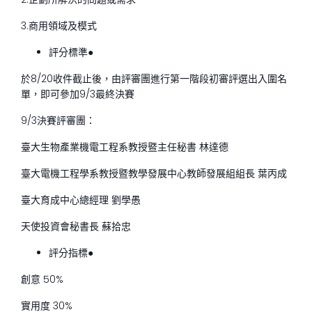
3.商用領域及模式
評分標準●
於8/20收件截止後，由評審團進行第一階段初審評選出入圍名
單，即可參加9/3最終決賽
9/3決賽評審團：
臺大生物產業機電工程系教授暨主任秘書 林達德
臺大電機工程學系教授暨教學發展中心教師發展組組長 葉丙成
臺大育成中心總經理 劉學愚
天使投資會秘書長 蘇拾忠
評分指標●
創意 50%
實用度 30%