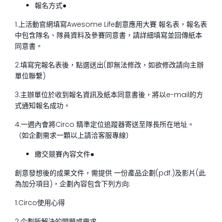
報名方式●
1.上活動官網填寫Awesome Life創意應用大賽 報名表，報名表
中包含隊名、隊員資料及參賽同意書，請詳細填寫並回傳紙本
同意書。
2.填寫完報名表後，點選送出(即無法修改，如欲修改請向主辦
單位聯繫)
3.主辦單位於收到報名資訊及紙本同意書後，將以e-mail的方
式通知報名成功。
4.一週內會將Circo 精準定位追蹤器寄送至隊長所在地址。
（如企劃需求一顆以上請洽客服專線）
繳交競賽內容文件●
創意發想後的成果文件，需提供 一份產品企劃(pdf.)及影片(此
為加分項目)，企劃內容包含下列方向:
1.Circo使用心得
2.企劃所解決的問題或需求