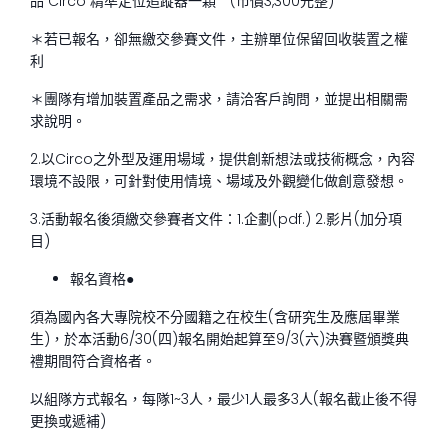
品 Circo 精準定位追蹤器一顆 (市價3,300元整)
＊若已報名，卻無繳交參賽文件，主辦單位保留回收裝置之權
利
＊團隊有增加裝置產品之需求，請洽客戶詢問，並提出相關需
求說明。
2.以Circo之外型及運用場域，提供創新想法或技術概念，內容
環境不設限，可針對使用情境、場域及外觀變化做創意發想。
3.活動報名後須繳交參賽者文件：1.企劃(pdf.) 2.影片(加分項
目)
報名資格●
須為國內各大專院校不分國籍之在校生(含研究生及應屆畢業
生)，於本活動6/30(四)報名開始起算至9/3(六)決賽暨頒獎典
禮期間符合資格者。
以組隊方式報名，每隊1~3人，最少1人最多3人(報名截止後不得
更換或遞補)