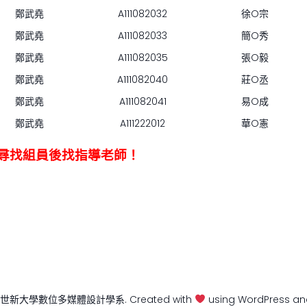
鄭武堯
A111082032
徐O宗
鄭武堯
A111082033
簡O秀
鄭武堯
A111082035
張O毅
鄭武堯
A111082040
莊O丞
鄭武堯
A111082041
易O成
鄭武堯
A111222012
華O憲
尋找組員後找指導老師！
6 世新大學數位多媒體設計學系. Created with
using WordPress a