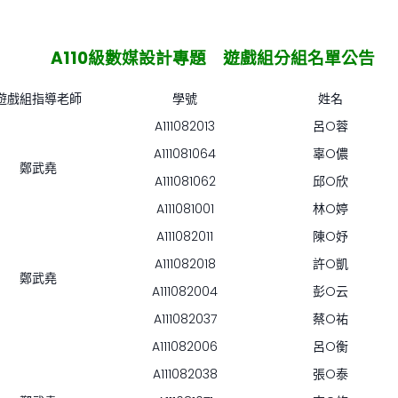
A110級數媒設計專題 遊戲
組分組名單公告
遊戲組指導老師
學號
姓名
A111082013
呂O蓉
A111081064
辜O儂
鄭武堯
A111081062
邱O欣
A111081001
林O婷
A111082011
陳O妤
A111082018
許O凱
鄭武堯
A111082004
彭O云
A111082037
蔡O祐
A111082006
呂O衡
A111082038
張O泰