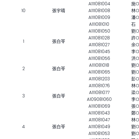
A111081004
施
10
張宇晴
A111081008
林
A111081009
潘
A111081010
石
A111081050
劉
A111081028
許
1
張白苓
A111081027
余
A111081045
李
A111081056
洪
A111081018
劉
2
張白苓
A111081065
劉
A111081203
彭
A111081076
林
A111081077
梁
3
張白苓
A109081060
李
A111081069
張
A111081043
鄭
A111081047
林
4
張白苓
A111081049
劉
A111081053
劉