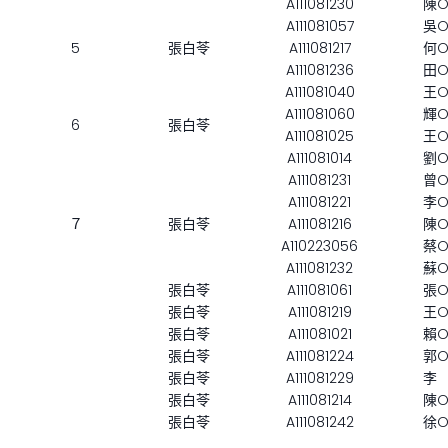
A111081230
陳
A111081057
吳
5
張白苓
A111081217
何
A111081236
田
A111081040
王
A111081060
輝
6
張白苓
A111081025
王
A111081014
劉
A111081231
曾
A111081221
李
７
張白苓
A111081216
陳
A110223056
蔡
A111081232
蘇
張白苓
A111081061
張
張白苓
A111081219
王
張白苓
A111081021
賴
張白苓
A111081224
郭
張白苓
A111081229
李
張白苓
A111081214
陳
張白苓
A111081242
徐