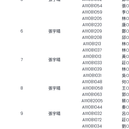
A111081054
張
A111081059
李
A111081205
林
A111081220
唐
6
張宇晴
A111081209
鄭
A111081208
邱
A111081213
林
A111081037
林
A111081013
黃
7
張宇晴
A111081033
莊
A111081039
林
A111081031
吳
A111081048
何
8
張宇晴
A111081058
王
A111081063
郭
A111082005
蔡
A111081044
秦
9
張宇晴
A111081032
呂
A111081072
莊
A111081034
劉