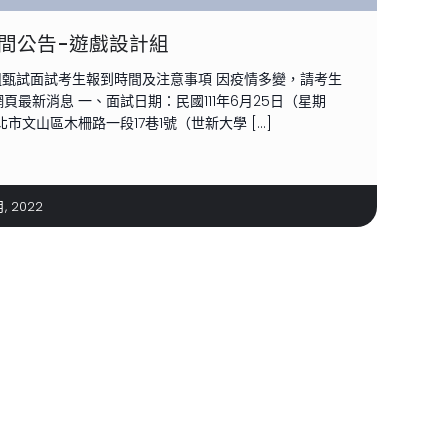
時間公告-遊戲設計組
計組甄試面試考生報到時間及注意事項 因疫情多變，請考生
最新消息 一、面試日期：民國111年6月25日（星期
市文山區木柵路一段17巷1號（世新大學 […]
月, 2022