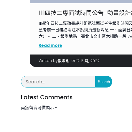
111四技二專面試時間公告-動畫設計
111學年四技二專動畫設計組甄試面試考生報到時間
應考前一日務必關注本系網頁最新消息 一、面試日期：
六）。 二、報到地點：臺北市文山區木柵路一段17巷1
Read more
Written by
|
on
數媒系
17 6 月, 2022
Search
Latest Comments
尚無留言可供顯示。