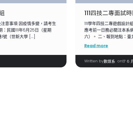
組
111四技二專面試
及注意事項 因疫情多變，請考生
111學年四技二專遊戲設
民國111年6月25日（星期
應考前一日務必關注本系網頁
號（世新大學 […]
六）。 二、報到地點：臺北
Read more
Written by
|
on
數媒系
17 6 