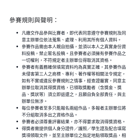
參賽規則與聲明：
凡繳交作品參與比賽者，即代表同意遵守參賽規則及同
意主辦單位依法蒐集、處理、利用其所有個人資料。
參賽作品需由本人親自拍攝，並須以本人之真實身份資
料投稿，禁止匿名投稿。且參賽者必須擁有參賽作品之
一切權利，不符規定者主辦單位得取消其資格。
參賽者有義務確保填寫資料均為真實正確，其參賽作品
未侵害第三人之商標、專利、著作權等相關法令規定，
如有不實或違反參賽規則之情事，經查證屬實，同意主
辦單位取消其得獎資格，已領取獎勵者（含獎金、獎
品、獎狀等）須立即返還之，且願自負全部責任，與主
辦單位無涉。
每位參賽者至多只能報名兩組作品，多報者主辦單位將
不分組取消多出之資格作品。
參賽者必須尊重評審結果，亦不得要求取消得獎資格。
得獎者需提供個人身分證件／護照／學生證及配合填寫
獎項領取文件，並至主辦單位之指定地點領取獎品，相