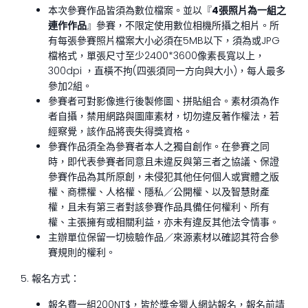
本次參賽作品皆須為數位檔案。並以『
4張照片為一組之
連作作品
』參賽，不限定使用數位相機所攝之相片。所
有每張參賽照片檔案大小必須在5MB以下，須為或JPG
檔格式，單張尺寸至少2400*3600像素長寬以上，
300dpi ，直橫不拘(四張須同一方向與大小)，每人最多
參加2組。
參賽者可對影像進行後製修圖、拼貼組合。素材須為作
者自攝，禁用網路與圖庫素材，切勿違反著作權法，若
經察覺，該作品將喪失得獎資格。
參賽作品須全為參賽者本人之獨自創作。在參賽之同
時，即代表參賽者同意且未違反與第三者之協議、保證
參賽作品為其所原創，未侵犯其他任何個人或實體之版
權、商標權、人格權、隱私／公開權、以及智慧財產
權，且未有第三者對該參賽作品具備任何權利、所有
權、主張擁有或相關利益，亦未有違反其他法令情事。
主辦單位保留一切檢驗作品／來源素材以確認其符合參
賽規則的權利。
5. 報名方式：
報名費一組200NT$，皆於獎金獵人網站報名，報名前請