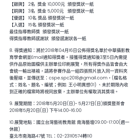
【銀牌】 2名 獎金 10,000元 頒發獎狀一紙
【銅牌】 3名 獎金 5,000元 頒發獎狀一紙
【優選】 10名 獎品 頒發獎狀一紙
【入選】 15名 頒發獎狀一紙
最佳指導教師獎 頒發獎狀一紙
得獎指導教師感謝狀 頒發感謝狀各一紙
8. 得獎通知：將於2018年04月16日公佈得獎名單於中華攝影教
育學會網並Email通知得獎者。接獲得獎通知後3至5日內需提
供作品原始圖檔供主辦單位印刷展覽，所有得獎作品皆會由大
會統一輸出裱褙，請將參賽作品一組四張照片放入同一資料夾
後壓縮，並傳送至：cspe.spc2018@gmail.com，(檔名格
式：姓名、題名、編號；例如: 王小明異想01) 、未於期限內收
到正確的檔案時將視同放棄，主辦單位有權取消其獎項。
9. 展覽期間：2018年5月20日(日)~ 5月27日(日)頒獎暨茶會
2018年5月20日(日) 下午14:00~16:00
10.展覽地點：國立台灣藝術­教育館 南海藝壇09:00-17:00(週一
休館)
臺北市南海路47號 TEL：02-23110574轉110