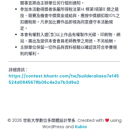
關事宜將由主辦單位另行個別通知。
參加本活動得獎者係屬所得稅法第14 條第1項第8 類之競
技、競賽及機會中獎獎金或給與，應按中獎額扣取10%之
扣繳稅款。凡參加比賽作品即視為同意遵守本活動規
定。
本會有權對入選(含)以上作品有權製作光碟、印刷物、網
站、展出及提供本會會員老師教學之用途，不另給酬。
主辦單位保留一切作品與資料檢驗以確認其符合參賽規
則的權利。
詳細資訊：
https://contest.bhuntr.com/tw/builderaliasa7ef45
524d0945678b06c4e2a7b3d9a2
© 2026 世新大學數位多媒體設計學系. Created with
using
WordPress and
Kubio