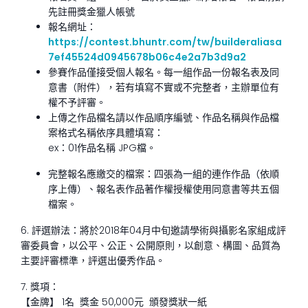
先註冊獎金獵人帳號
報名網址：
https://contest.bhuntr.com/tw/builderaliasa
7ef45524d0945678b06c4e2a7b3d9a2
參賽作品僅接受個人報名。每一組作品一份報名表及同
意書（附件），若有填寫不實或不完整者，主辦單位有
權不予評審。
上傳之作品檔名請以作品順序編號、作品名稱與作品檔
案格式名稱依序具體填寫：
ex：01作品名稱 JPG檔。
完整報名應繳交的檔案：四張為一組的連作作品（依順
序上傳）、報名表作品著作權授權使用同意書等共五個
檔案。
6. 評選辦法：將於2018年04月中旬邀請學術與攝影名家組成評
審委員會，以公平、公正、公開原則，以創意、構圖、品質為
主要評審標準，評選出優秀作品。
7. 獎項：
【金牌】 1名 獎金 50,000元 頒發獎狀一紙