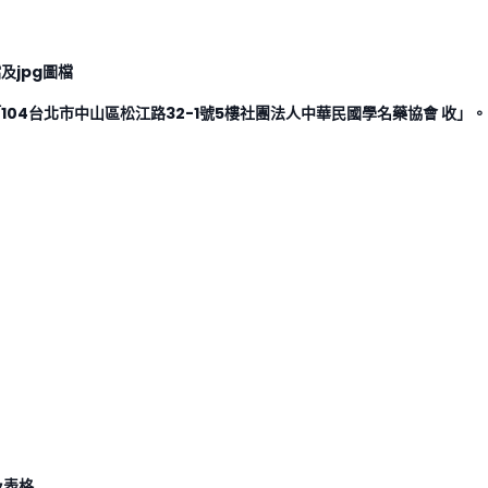
及jpg圖檔
04台北市中山區松江路32-1號5樓社團法人中華民國學名藥協會 收」。
及表格