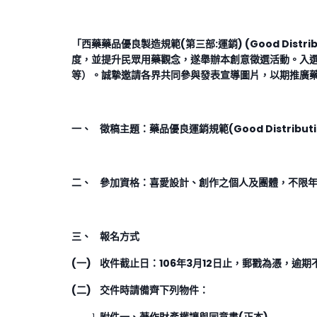
「西藥藥品優良製造規範(第三部:運銷) (Good Dis
度，並提升民眾用藥觀念，遂舉辦本創意徵選活動。入選
等）。誠摯邀請各界共同參與發表宣導圖片，以期推廣
一、
徵稿主題：藥品優良運銷規範(Good Distribution
二、
參加資格：喜愛設計、創作之個人及團體，不限
三、
報名方式
(一) 收件截止日：106年3月12日止，郵戳為憑，逾
(二) 交件時請備齊下列物件：