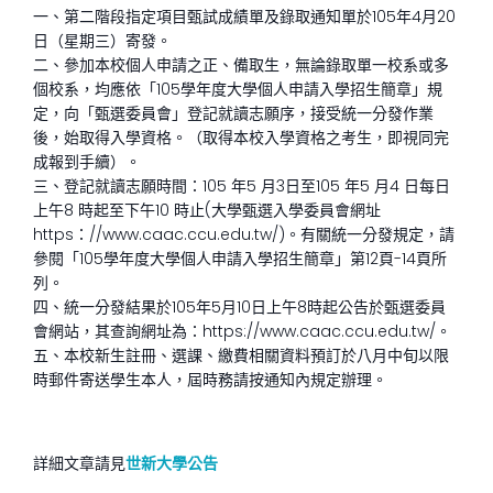
一、第二階段指定項目甄試成績單及錄取通知單於105年4月20
日（星期三）寄發。
二、參加本校個人申請之正、備取生，無論錄取單一校系或多
個校系，均應依「105學年度大學個人申請入學招生簡章」規
定，向「甄選委員會」登記就讀志願序，接受統一分發作業
後，始取得入學資格。（取得本校入學資格之考生，即視同完
成報到手續）。
三、登記就讀志願時間：105 年5 月3日至105 年5 月4 日每日
上午8 時起至下午10 時止(大學甄選入學委員會網址
https：//www.caac.ccu.edu.tw/)。有關統一分發規定，請
參閱「105學年度大學個人申請入學招生簡章」第12頁-14頁所
列。
四、統一分發結果於105年5月10日上午8時起公告於甄選委員
會網站，其查詢網址為：https://www.caac.ccu.edu.tw/。
五、本校新生註冊、選課、繳費相關資料預訂於八月中旬以限
時郵件寄送學生本人，屆時務請按通知內規定辦理。
詳細文章請見
世新大學公告