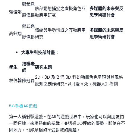
鄭武堯
臉部動態捕捉之虛擬角色互
多媒體的未來與反
賴佳郁
廖偉鵬
動應用研究
思學術研討會
鄭武堯
情緒與手勢辨識之互動應用
多媒體的未來與反
高鈺翔
廖偉鵬
研究
思學術研討會
大專生科技部計畫：
指導老
學生
研究主題
師
2D、3D 及 2 混 3D 科幻動畫角色呈現與其風格
林伯翰
陳冠霖
感知之創作研究–以《愛 x 死 x 機器人》為例
5G手機AR遊戲
第一人稱射擊遊戲。在AR的遊戲世界中，玩家也可以與朋友們
一同連線，來場熱血的槍戰，並透過5G連線的優勢，即使在不
同地方，也能順暢的享受對戰的樂趣。