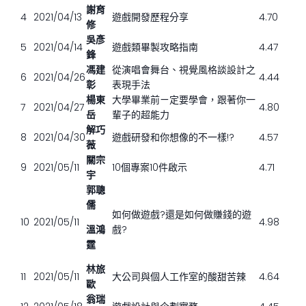
謝育
4
2021/04/13
遊戲開發歷程分享
4.70
修
吳彥
5
2021/04/14
遊戲類畢製攻略指南
4.47
鋒
馮建
從演唱會舞台、視覺風格談設計之
6
2021/04/26
4.44
彰
表現手法
楊東
大學畢業前ㄧ定要學會，跟著你一
7
2021/04/27
4.80
岳
輩子的超能力
解巧
8
2021/04/30
遊戲研發和你想像的不一樣!?
4.57
薇
關宗
9
2021/05/11
10個專案10件啟示
4.71
宇
郭聰
儒
如何做遊戲?還是如何做賺錢的遊
10
2021/05/11
4.98
溫鴻
戲?
霆
林旅
11
2021/05/11
大公司與個人工作室的酸甜苦辣
4.64
歐
翁瑞