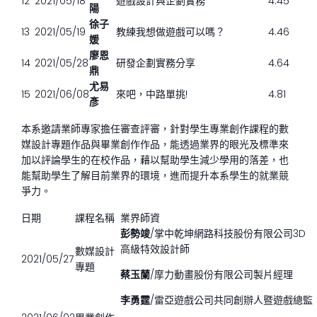
12
2021/05/18
遊戲設計與企劃實務
4.45
陽
徐子
13
2021/05/19
教練我想做遊戲可以嗎？
4.46
媛
廖恩
14
2021/05/28
研發企劃實務分享
4.64
鼎
尤易
15
2021/06/08
來吧，中路單挑!
4.81
彥
本系邀請業師專家擔任審查評審，針對學生專業創作課程的數
媒設計專題作品與畢業創作作品，能透過業界的眼光及標準來
加以評論學生的在校作品，藉以幫助學生減少學用的落差，也
能幫助學生了解目前業界的環境，進而提升本系學生的就業競
爭力。
日期
課程名稱
業界師資
彭勢竣
/掌中乾坤網路科技股份有限公司3D
高級特效設計師
數媒設計
2021/05/27
專題
蔡玉蘭
/摩力動畫股份有限公司製片經理
李勇霆
/雷亞遊戲公司共同創辦人暨遊戲總監