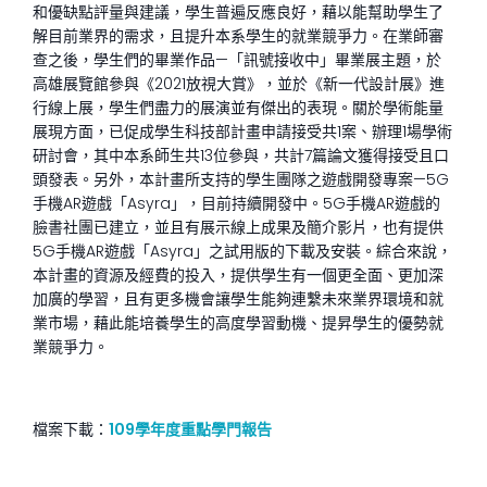
和優缺點評量與建議，學生普遍反應良好，藉以能幫助學生了
解目前業界的需求，且提升本系學生的就業競爭力。在業師審
查之後，學生們的畢業作品—「訊號接收中」畢業展主題，於
高雄展覽館參與《2021放視大賞》，並於《新一代設計展》進
行線上展，學生們盡力的展演並有傑出的表現。關於學術能量
展現方面，已促成學生科技部計畫申請接受共1案、辦理1場學術
研討會，其中本系師生共13位參與，共計7篇論文獲得接受且口
頭發表。另外，本計畫所支持的學生團隊之遊戲開發專案—5G
手機AR遊戲「Asyra」，目前持續開發中。5G手機AR遊戲的
臉書社團已建立，並且有展示線上成果及簡介影片，也有提供
5G手機AR遊戲「Asyra」之試用版的下載及安裝。綜合來說，
本計畫的資源及經費的投入，提供學生有一個更全面、更加深
加廣的學習，且有更多機會讓學生能夠連繫未來業界環境和就
業市場，藉此能培養學生的高度學習動機、提昇學生的優勢就
業競爭力。
檔案下載：
109學年度重點學門報告