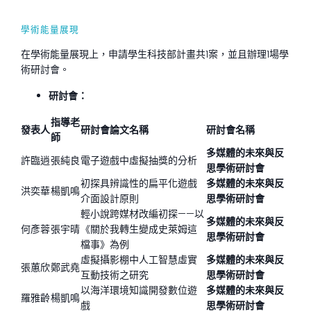
學術能量展現
在學術能量展現上，申請學生科技部計畫共1案，並且辦理1場學
術研討會。
研討會：
指導老
發表人
研討會論文名稱
研討會名稱
師
多媒體的未來與反
許臨逍
張純良
電子遊戲中虛擬抽獎的分析
思學術研討會
初探具辨識性的扁平化遊戲
多媒體的未來與反
洪奕華
楊凱鳴
介面設計原則
思學術研討會
輕小說跨媒材改編初探——以
多媒體的未來與反
何彥蓉
張宇晴
《關於我轉生變成史萊姆這
思學術研討會
檔事》為例
虛擬攝影棚中人工智慧虛實
多媒體的未來與反
張蕙欣
鄭武堯
互動技術之研究
思學術研討會
以海洋環境知識開發數位遊
多媒體的未來與反
羅雅齡
楊凱鳴
戲
思學術研討會