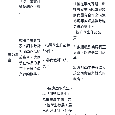
基礎，落實在
往後在畢制專題、出
數位創作上應
社會就業面臨專案規
用。
劃與團隊合作之溝通
協調等各項挑戰時能
更得心應手。
1. 提升學生作品品
質。
邀請企業界專
1. 指導學生作品達
家，期末時針
2. 能接收到業界真正
65件。
對同學作品給
需求，以降低學用落
業師審
於審查，讓同
差。
查
2. 參與教師10人
學在作品的品
次。
3. 增加學生未來進入
質上更符合產
該公司實習與就業的
業界的期待。
機會。
106級應屆畢業生，
以「訊號接收中」
為畢業展主題，共
115位學生參展，展
出內容共計28件作