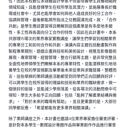
性，因此本校數位多媒體設計學系不但要培養學生具備相關跨
領域知識，且能發揮學生在校所學及其潛力，並施展專長於職
場或社會中，尤其也能學會如何與他人達成良好的分工合作、
協調與管理，最後都能將所指派之任務圓滿完成。故，「合作
共創」是學生應該要習得且瞭解到這個產業是有多麼地多變
性、多工性與各面向分工合作的特性，因此在此計畫中，本系
共辦理15場次的業界專家實務講座，讓學生們學習到相關業界
的專業分工和如何合作和共創，演講內容主題包括動畫製作與
製程專業類別、遊戲企畫與技術和美術設計、視覺及影像藝術
展現、專案管理、經營管理、整合行銷等主題，是非常完整且
全面性地帶領學生們瞭解本系的專業特性，並能潛移默化地培
養學生在校的學習規劃及畢業後未來從業與求職發展。整體而
言，這些舉辧的業師講座活動都受到同學們正向回饋與好評，
可以將學生在校所習得的理論和技術和業界的職缺需求，做一
個很好的銜接，並能減少學用落差。從各場次的活動問卷中可
得知，學生大多給予正向回饋，包括「能夠了解產業結構與需
求」、「對於未來的職場有幫助」，並且更重要的是，大部份
同學都反應，「希望都能有更多業界相關演講」。
除了業師講座之外，本計畫也邀請4位業界專家擔任審查評審，
是針對本系學生—數媒設計專題作品與畢業創作作品進行審查