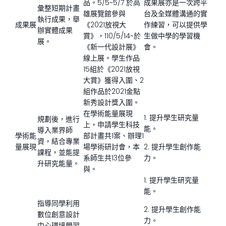
品。5/5~5/7 於高
成果展亦是一次跨平
彙整短期計畫
雄展覽館參與
台及全媒體溝通的實
執行成果，舉
成果展
《2021放視大
作練習，可以提供學
辦實體成果
賞》，110/5/14~於
生做中學的學習機
展。
《新一代設計展》
會。
線上展。學生作品
15組於《2021放視
大賞》獲得入圍、2
組作品於2021金點
新秀設計獎入圍。
在學術能量展現
1. 提升學生研究量
規劃後，進行
上，申請學生科技
能。
導入業界師
學術能
部計畫共1案、辦理1
資，結合專業
量展現
場學術研討會，本
2. 提升學生創作能
課程，並能提
系師生共13位參
力。
升研究能量。
與。
1. 提升學生研究量
能。
指導同學利用
2. 提升學生創作能
數位創意設計
力。
中心環境學習