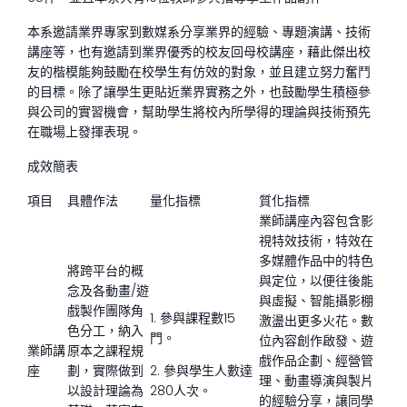
本系邀請業界專家到數媒系分享業界的經驗、專題演講、技術
講座等，也有邀請到業界優秀的校友回母校講座，藉此傑出校
友的楷模能夠鼓勵在校學生有仿效的對象，並且建立努力奮鬥
的目標。除了讓學生更貼近業界實務之外，也鼓勵學生積極參
與公司的實習機會，幫助學生將校內所學得的理論與技術預先
在職場上發揮表現。
成效簡表
項目
具體作法
量化指標
質化指標
業師講座內容包含影
視特效技術，特效在
多媒體作品中的特色
將跨平台的概
與定位，以便往後能
念及各動畫/遊
與虛擬、智能攝影棚
戲製作團隊角
1. 參與課程數15
激盪出更多火花。數
色分工，納入
門。
位內容創作啟發、遊
業師講
原本之課程規
戲作品企劃、經營管
座
劃，實際做到
2. 參與學生人數達
理、動畫導演與製片
以設計理論為
280人次。
的經驗分享，讓同學