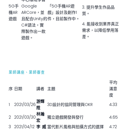
5G手
Google
「5G手機AR遊
3. 提升學生作品品
機AR
ARCore，並
戲」設計及創作1
質。
遊戲
且配合Unity的
件，目前製作中。
4. 能接收到業界真正
C#語法，實
需求，以降低學用落
際製作出一款
差。
遊戲。
業師講座、業師審查
平均
序
日期
講者
主題
滿意
度
游輝
1
2021/03/26
3D設計的協同管理與OKR
4.33
陞
林瀚
2
2021/03/30
獨立遊戲開發與發行
4.65
宏
3
2021/04/12
李 威
當代影片風格與拍攝方式的選擇
4.72