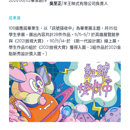
2021/06/02
畢業創作
吳至正
/羊王映式有限公司負責人
成果展
106級應屆畢業生，以「訊號接收中」為畢業展主題，共115位
學生參展，展出內容共計28件作品。5/5~5/7 於高雄展覽館參
與《2021放視大賞》，110/5/14~於 《新一代設計展》線上展。
學生作品15組於《2021放視大賞》獲得入圍、2組作品於2021金
點新秀設計獎入圍。)