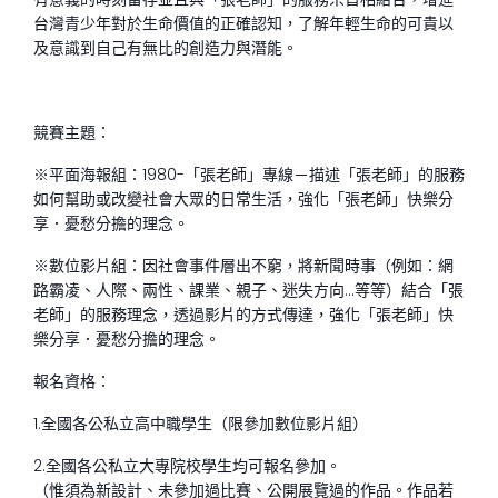
台灣青少年對於生命價值的正確認知，了解年輕生命的可貴以
及意識到自己有無比的創造力與潛能。
競賽主題：
※平面海報組：1980-「張老師」專線－描述「張老師」的服務
如何幫助或改變社會大眾的日常生活，強化「張老師」快樂分
享．憂愁分擔的理念。
※數位影片組：因社會事件層出不窮，將新聞時事（例如：網
路霸凌、人際、兩性、課業、親子、迷失方向…等等）結合「張
老師」的服務理念，透過影片的方式傳達，強化「張老師」快
樂分享．憂愁分擔的理念。
報名資格：
1.全國各公私立高中職學生（限參加數位影片組）
2.全國各公私立大專院校學生均可報名參加。
（惟須為新設計、未參加過比賽、公開展覽過的作品。作品若