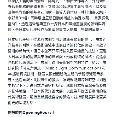
派學院主義的黑田清輝、藤島武二、和田英作等人，到前衛如
野獸派風格的萬鐵五郎、立體派和超現實主義等風格，以及臺
灣美術教育的奠基者石川欽一郎等人的作品，共計油畫52幅，
水彩畫35幅，同時展出笠間日動美術館的特殊收藏──畫家調色
盤6件，透過這些經典畫作一探日本西洋繪畫發展的源頭與流
變，是日本近代美術作品於臺灣首次大規模且完整的呈現。
日本近代美術，從幕府末期到明治維新有顯著的變化，由於西
洋繪畫的引進，在藝術領域中成為日本近代化的象徵，開啟了
藝術的新時代。但日本並不只平行輸入西洋繪畫的技法，更融
入日本文化的精粹與東洋的世界觀，形成獨特的風格。從追求
光的時代來到當下，展呈上運用美術館空間的特性，結合工業
研究院「可見光通訊」(Visible Light Communication) 和
AR擴增實境技術，發展以觀者體驗為主體的學習導覽展示系
統，透過直觀、跳脫線性的敘事，讓觀眾能夠跨越時空回到歷
史的當下，走進日本洋畫家的時代。承繼日本與臺灣美術發展
的獨特脈絡，「日本近代洋画大展」以此為基礎回看臺灣的現
代美術發展，期待重新爬梳自身的脈絡，並持續開展與東亞美
術史的區域對話。
開放時間OpeningHours｜