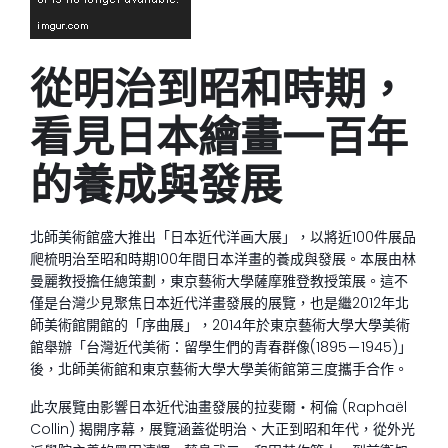
從明治到昭和時期，
看見日本繪畫一百年
的養成與發展
北師美術館盛大推出「日本近代洋画大展」，以將近100件展品
爬梳明治至昭和時期100年間日本洋畫的養成與發展。本展由林
曼麗教授擔任總策劃，東京藝術大學薩摩雅登教授策展。這不
僅是台灣少見聚焦日本近代洋畫發展的展覽，也是繼2012年北
師美術館開館的「序曲展」，2014年於東京藝術大學大學美術
館舉辦「台灣近代美術：留學生們的青春群像(1895－1945)」
後，北師美術館和東京藝術大學大學美術館第三度攜手合作。
此次展覽由影響日本近代油畫發展的拉斐爾・柯倫 (Raphaël
Collin) 揭開序幕，展覽涵蓋從明治、大正到昭和年代，從外光