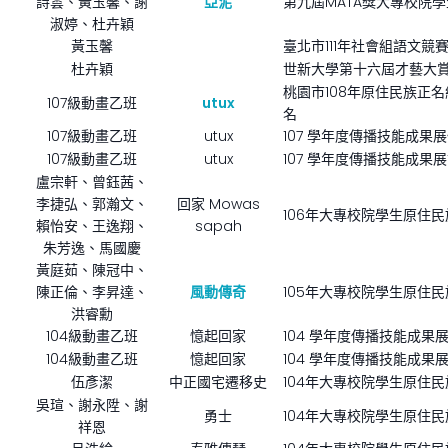
詩雲、黃玉馨、謝
亞泥
第九屆MATA獎大專校院
淑婷、杜卉穎
黃玉馨
臺北市111年社會組語文
杜卉穎
世新大學第十六屆才藝大
桃園市108年原住民族正
107級動畫乙班
utux
名
107級動畫乙班
utux
107 學年度傳播技能成果
107級動畫乙班
utux
107 學年度傳播技能成果
盧宗軒、曾鈺茜、
李捷弘、郭瀚文、
回家 Mowas
106年大專校院學生原住
賴怡安、王逸翔、
sapah
朱芳逸、馬國慶
黃庭茹、陳冠中、
陳正倫、李昇達、
風動傳奇
105年大專校院學生原住
洪睿勳
104級動畫乙班
憶起回家
104 學年度傳播技能成果
104級動畫乙班
憶起回家
104 學年度傳播技能成
伍彥潔
中正國宅遷移史
104年大專校院學生原住
吳瑄、謝永陞、謝
勇士
104年大專校院學生原住
祥恩