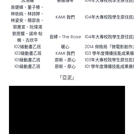
呂浩綸
泰雅傳琴
104年大專校院學生原住
吳健峰、董子榛、
林依純、林詩婷、
KAMI 我們
104年大專校院學生原住
林姿安、簡邵良、
郭惠宣、阮瑋鴻
劉思媛、諾命·帖
音縛‧The Rose
104年大專校院學生原住
楠、古欣平
102級動畫乙班
暖心
2014 保險局「微電影創
103級動畫乙班
KAMI 我們
103 學年度傳播技能成果
101級動畫乙班
原新‧原心
103年大專校院學生原住
101級動畫乙班
原新‧原心
101 學年度傳播技能成果
「亞泥」