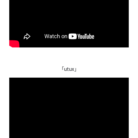
「utux」