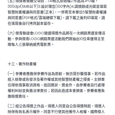
(五) 得獎者需繳交項目：1.AI格式原始檔2.作品為JPG檔，
300dpi(5MB以下)3.設計理念(100字內)4.請燒錄成光碟並填寫
智慧財產權讓與同意書(正本)，一併寄至本單位5智慧財產權讓
與同意書(PDF格式/雲端硬碟下載)，請下載之後列印填寫，請
在填寫後自行拷貝副本留存。
(六) 傑青聯誼會LOGO徵選得獎作品將在一次網路票選宣傳活
動，參與傑青LOGO網路票選活動我們將抽出10位幸運得主至
贈每人三張華納威秀電影票。
十三、著作財產權
(一) 參賽者應擔保參賽作品為原創，無仿冒抄襲情事。若作品
經人檢舉或告發涉及著作權或其他智慧財產權之侵害，主辦單
位得依情事取消資格，追回獎狀、獎金外，由參賽者自行處理
權利糾紛並負擔法律責任；若因此造成本會損害，參賽者應負
擔賠償責任。
(二) 經公告得獎之作品，得獎人同意自公告得獎時起，得獎人
除保有姓名表示權外，同意不行使其他著作人格權，國際傑人