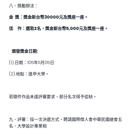
八、獎勵辦法：
金 獎：獎金新台幣30000元及獎座一座。
佳 作：選取2名，獎金新台幣5,000元及獎座一座。
頒發獎金日期:
(1).日期：105年11月05日
(2).地點：逢甲大學。
若徵件作品未達評審要求，部分名次得予從缺。
九、評審：採一次決選方式，聘請國際傑人會中華民國總會五
名、大學設計專業相