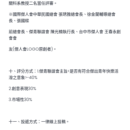
關科系教授二名當任評審。
※國際傑人會中華民國總會 張琇雅總會長、徐金蘭輔導總會
長、張國樑
前總會長、傑青聯誼會 陳光楠執行長、台中市傑人會 王春永創
會會
友(傑人會LOGO原創者)。
十、評分方式：1.傑青聯誼會主旨<是否有符合傑出青年快樂活
潑之意象>-40%
2.創意表現30%
3.市場性30%
十一、投遞方式：一律線上投稿。