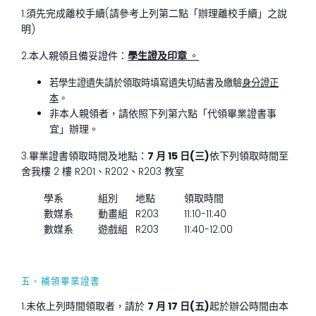
1.須先完成離校手續(請參考上列第二點「辦理離校手續」之說
明)
2.本人親領且備妥證件：
學生證及印章
。
若學生證遺失請於領取時填寫遺失切結書及繳驗
身分證正
本
。
非本人親領者，請依照下列第六點「代領畢業證書事
宜」辦理。
3.畢業證書領取時間及地點：
7 月 15 日(三)
依下列領取時間至
舍我樓 2 樓 R201、R202、R203 教室
學系
組別
地點
領取時間
數媒系
動畫組
R203
11:10-11:40
數媒系
遊戲組
R203
11:40-12:00
五、補領畢業證書
1.未依上列時間領取者，請於
7
月
17
日
(
五
)
起於辦公時間由本