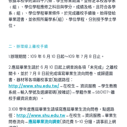
依據本校學則第四十八條：學生修業期滿，並修足本校各學系
﹙組﹚、學位學程應修之科目與學分，成績及格，且符合各學
系﹙組﹚、學位學程畢業條件，於完成離校手續後，始得發給
畢業證書，並依照所屬學系(組) 、學位學程，分別授予學士學
位。
二、辦理線上離校手續
1.辦理期間：109 年 6 月 10 日起～109 年 7 月 8 日止。
2.應屆畢業生請於 6 月 10 日起上網查詢各項「未完成」之離校
關卡，並於 7 月 8 日前完成填寫畢業生流向問卷、或歸還圖
書、器材等各項離校事宜(點選路徑：
http://www.shu.edu.tw/
→在校生→ 資訊服務 →學生教務
系統→輸入學號及選課密碼(按確認)→學籍作業→SB0107–離
校手續資訊查詢）。
3.108 學年度應屆畢業生請填寫應屆畢業生流向問卷，點選路
徑：
http://www.shu.edu.tw
→在校生→資訊服務→畢業生
問卷流向→
應屆畢業流向調查
(須花費 5-10 分鐘，請事前上網