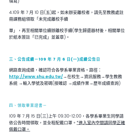
填寫)
4.109 年 7 月 10 日(五)起，如未辦妥離校者，請先至教務處註
冊課務組領取「未完成離校手續
單」，再至相關單位續辦離校手續(學生歸還器材後，相關單位
於紙本簽註「已完成」並蓋章)。
三、公告成績－
109
年
7
月
6
日
(
一
)
成績公告日
網路查詢成績，確認符合各學系畢業資格。路徑：
http://www.shu.edu.tw/
→在校生→資訊服務→學生教務
系統 →輸入學號及密碼(按確認 →成績作業→歷年成績查詢)
四、領取畢業證書－
109 年 7 月 15 日(三)上午 09:30-12:00，各學系畢業生同學請
依公告時間領取，並全程配戴口罩。
*
進入室內空間請同學正確
佩戴口罩
。