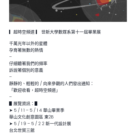
▎超時空頻道 ▎ 世新大學數媒系第十一屆畢業展
千萬光年以外的星體
孕育著無數的熱情
–
仔細聽著我們的頻率
訴說著個別的意義
–
靜靜的、輕輕的 / 向來參觀的人們發出通知：
「歡迎收看，超時空頻道」
–
▋展覽資訊：▋
➤ 5 / 1 1 – 5 / 1 4 華山畢業季
華山文化創意園區 東2B
➤ 5 / 1 9 – 5 / 2 2 新一代設計展
台北世貿三館