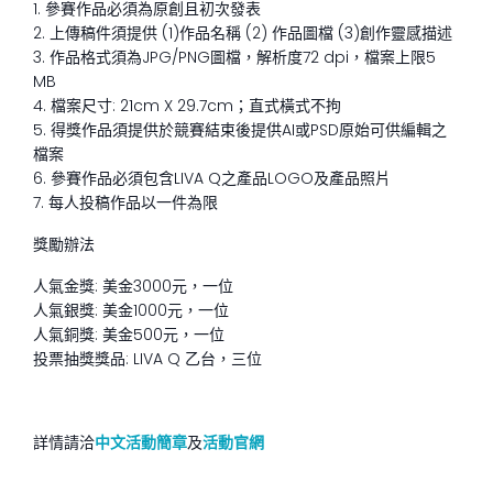
1. 參賽作品必須為原創且初次發表
2. 上傳稿件須提供 (1)作品名稱 (2) 作品圖檔 (3)創作靈感描述
3. 作品格式須為JPG/PNG圖檔，解析度72 dpi，檔案上限5
MB
4. 檔案尺寸: 21cm X 29.7cm；直式橫式不拘
5. 得獎作品須提供於競賽結束後提供AI或PSD原始可供編輯之
檔案
6. 參賽作品必須包含LIVA Q之產品LOGO及產品照片
7. 每人投稿作品以一件為限
獎勵辦法
人氣金獎: 美金3000元，一位
人氣銀獎: 美金1000元，一位
人氣銅獎: 美金500元，一位
投票抽獎獎品: LIVA Q 乙台，三位
詳情請洽
中文活動簡章
及
活動官網