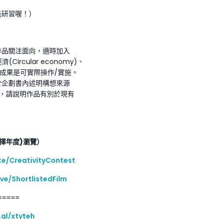
能研習喔！）
作品關注面向，適時加入
濟(Circular economy)、
調決賽成果是可實際操作/實施。
於企劃書內述明構想來源
等，請說明作品有別於現有
擇年度)瀏覽）
te/CreativityContest
ve/ShortlistedFilm
=====
.gl/xtyteh