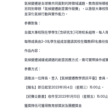
氣候變遷是全球需共同面對的跨領域議題，教育部除積
另特別舉辦「氣候變遷創意實作競賽」，以激發大專校
並深化氣候行動與實作能力。
參賽對象：
全國大專校院在學學生(含研究生)可跨校系組隊，每人限
每隊成員由2~3名學生組成並邀請其校在職教師1名擔任
作品內容：
氣候變遷減緩或調適的創意因應方式，需可實際操作或
參賽方式：
請推派一位隊長，登入【氣候變遷教學資訊平臺】會員
【報名】即日起至2023年1月4日（星期三）15:00止。
【初賽企劃書】收件至2023年1月13日（星期五）15:00
獲獎隊伍可獲得教育部獎狀及團體獎金