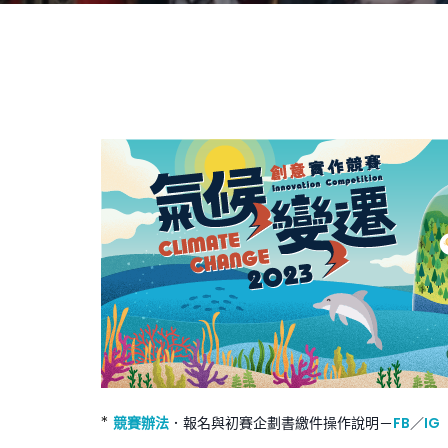
*
競賽辦法
報名與初賽企劃書繳件操作說明－
FB
／
IG
．