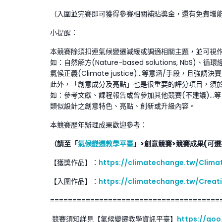
（入圍並完賽即可獲得參賽相關補貼獎金，還有免費增
小提醒：
本競賽除須扣連氣候變遷減緩或調適相關主題，並可視
如：自然解方(Nature-based solutions, NbS)、循環經
氣候正義(Climate justice)…等意涵/手段，且強
此外，「創意成分及亮點」也是很重要的評分項目，須
如：參考文獻、課程報告或曾參加其他競賽(不建議)…
類似設計之創意特色、亮點、創新或升級內容。
本競賽歷年辦理成果歡迎參考：
（請至「
氣候變遷教學平臺
」>創意競賽>競賽成果(可選
【獲獎作品】：
https://climatechange.tw/Clima
【入圍作品】：
https://climatechange.tw/Creati
======================================
競賽須知詳見【氣候變遷教學資訊平臺】
https://goo