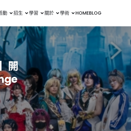
活動
招生
學習
關於
學術
HOME
BLOG
】開
nge