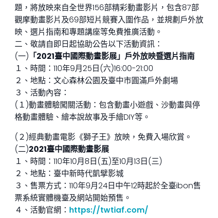
題，將放映來自全世界156部精彩動畫影片，包含87部
觀摩動畫影片及69部短片競賽入圍作品，並規劃戶外放
映、選片指南和專題講座等免費推廣活動。
二、敬請自即日起協助公告以下活動資訊：
(一)
「2021臺中國際動畫影展」戶外放映暨選片指南
１、時間：110年9月25日(六)16:00-21:00
２、地點：文心森林公園及臺中市圓滿戶外劇場
３、活動內容：
(１)動畫體驗闖關活動：包含動畫小遊戲、沙動畫與停
格動畫體驗、繪本說故事及手繪DIY等。
(２)經典動畫電影《獅子王》放映，免費入場欣賞。
(二)
2021臺中國際動畫影展
１、時間：110年10月8日(五)至10月13日(三)
２、地點：臺中新時代凱擘影城
３、售票方式：110年9月24日中午12時起於全臺ibon售
票系統實體機臺及網站開始預售。
４、活動官網：
https://twtiaf.com/