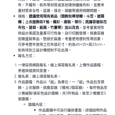
布、不織布、帆布等材質或其他環保纖維布料，並應考
量材質安全性、延展、接合、褶皺等適用相關問題。
規格：
建議使用現有商品（頭飾如棒球帽、斗笠、遮陽
帽；上衣服飾如T恤、襯衫、唐裝、領巾；挑擔容器如花
布包、提袋、紙箱、竹簍等）加以改良
，並考量實用性
與設計美感及量產可行性後，自行切題發揮。挑擔容器
因需盛裝祭品、懸掛於扁擔，考量使用便利性等因素，
可參考歷年使用之花布袋尺寸，約為45×25×高23cm，
如有特別之設計構想則不在此限。
報名方式：
一律採用網路報名，線上填寫報名表，上傳作品圖檔、
參選與個資同意書。
報名表：線上填寫報名表。
作品圖檔：作品以「組」為單位，一「組」作品包含頭
飾、上衣服飾、挑擔容器（1擔有2個容器），每件物品至
少需繪製1張彩色設計圖稿，共3件物品，故至少需繳交3
張圖檔。
圖檔內容：
作品圖檔中可自行編排畫面，詳細說明作品