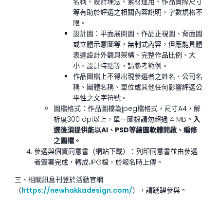
名稱、設計理念、素材運用、作品實際尺寸
等有助於評選之相關內容說明，字數規格不
限。
設計圖：平面展開圖、作品正視圖、背面圖
或立體示意圖等，無制式內容，但應能具體
表達設計外觀與架構、完整作品比例、大
小、設計特點等，請參考範例。
作品圖檔上不得出現參選者之姓名、公司名
稱、團體名稱、單位或其他任何影響評選公
平性之文字符號。
圖檔格式：作品圖檔為jpeg檔格式，尺寸A4，解
析度300 dpi以上，單一圖檔請勿超過 4 MB。
入
選後須提供能以AI、PSD等繪圖軟體開啟、編修
之圖檔。
參選與個資同意書（網站下載）：列印同意書並由參選
者簽署完成，轉成JPG檔，於報名時上傳。
三、相關訊息刊登於活動官網
（
https://newhakkadesign.com/
），請踴躍參與。