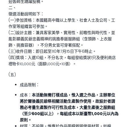
迎各師生踴躍投稿。
二、
徵選活動說明如下：
(一)參加資格：本國籍高中職以上學生、社會人士及公司、工
作室等組織皆可參加。
(二)設計主題：兼具客家美學、實用性、前瞻性與時代性，並
能彰顯義民爺忠義精神的挑擔奉飯服飾組（含頭飾、上衣服
飾、挑擔容器），不分男女皆可穿著搭配。
(三)收件日期：即日起至110年7月15日下午6時止。
(四)獎項：入選10組，不分名次，每組發給獎狀1只及便利商
店
禮物卡10,000元（面額1,000元×10張）。
(五)
成品限制：
成本：
本活動無需打樣成品，惟入選之作品，主辦單位
將於爾後義民爺祭相關活動生產製作使用，故設計者請
務必考量生產製作可行性及成本，大量生產後之服飾組
（至少600組以上），每組成本以新臺幣1,000元以內為
原則。
材質：不設限，惟應於作品圖檔敘明使用材質，如棉