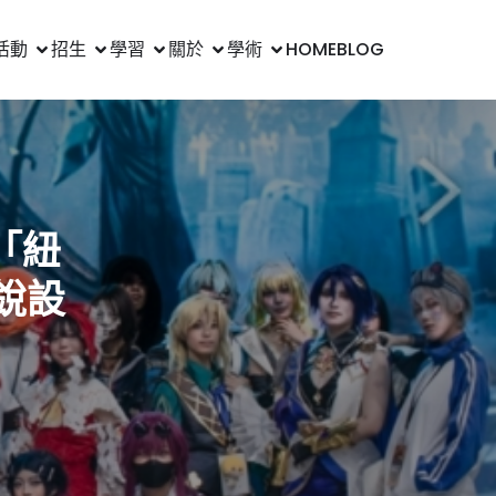
活動
招生
學習
關於
學術
HOME
BLOG
「紐
新銳設