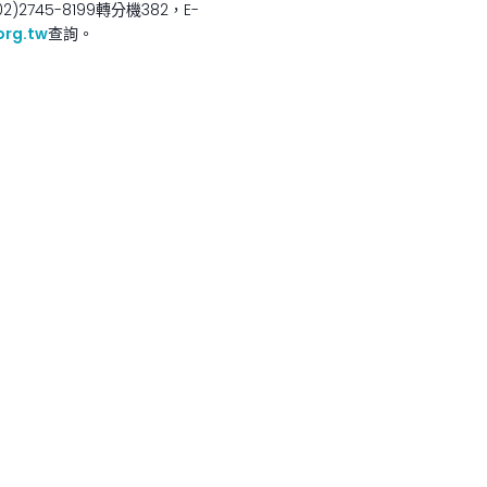
45-8199轉分機382，E-
rg.tw
查詢。