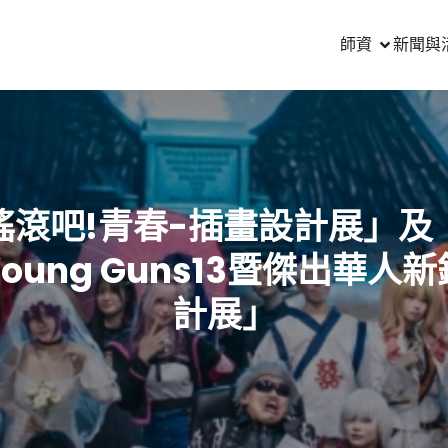
師資
新聞與
搖滾吧!青春-插畫設計展」及
oung Guns13暨傑出華人
計展」