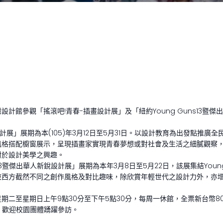
計館參觀「搖滾吧!青春-插畫設計展」及「紐約Young Guns13暨
計展」展期為本(105)年3月12日至5月31日。以設計教育為出發點推廣全
風格搭配櫥窗展示，呈現插畫家實現青春夢想或對社會及生活之細膩觀察
對於設計美學之興趣。
s13暨傑出華人新銳設計展」展期為本年3月8日至5月22日，該展集結Youn
東西方截然不同之創作風格及對比趣味，除欣賞年輕世代之設計力外，亦
期二至星期日上午9點30分至下午5點30分，每周一休館，全票新台幣8
)，歡迎校園團體踴躍參訪。