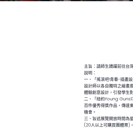
主旨：請師生踴躍前往台灣設
說明：
一、「搖滾吧!青春-插畫設
設計師以各自獨特之繪畫
體驗創意設計，引發學生
二、「紐約Young Gun
百件優秀得獎作品，傳達
機會。
三、旨述展覽開放時間為星
(20人以上可購買團體票