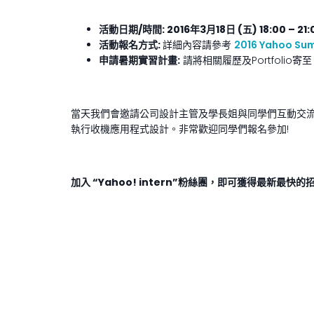
活動日期
/
時間
: 2016
年
3
月
18
日
(
五
) 18:00 – 21
活動報名方式
:
詳細內容請參考
2016 Yahoo Sum
申請暑期實習計畫
:
請將相關履歷及Portfolio寄
當天我們會邀請公司設計主管及學長姐與同學們互動交流
執行收機應用程式設計。非常歡迎同學們報名參加!
加入
“Yahoo! intern”
粉絲團
，即可獲得最新最快的