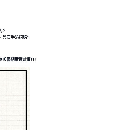
嗎?
域，與高手過招嗎?
016
暑期實習計畫
!!!