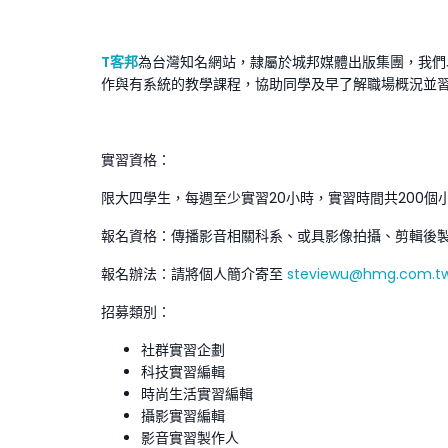
T客邦
為台灣知名網站，隷屬於城邦媒體出版集團，我們
作與有系統的教學課程，協助同學及早了解職場概況並
實習資格：
限大四學生，每週至少實習20小時，實習時間共200個
報名資格：傳播影音相關科系、或具影像拍攝、剪輯後
報名辦法：請將個人簡介寄至
steviewu@hmg.com.t
招募類別：
社群實習企劃
科技實習編輯
時尚生活實習編輯
攝影實習編輯
影音實習製作人