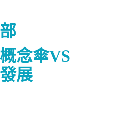
部
概念傘
VS
發展