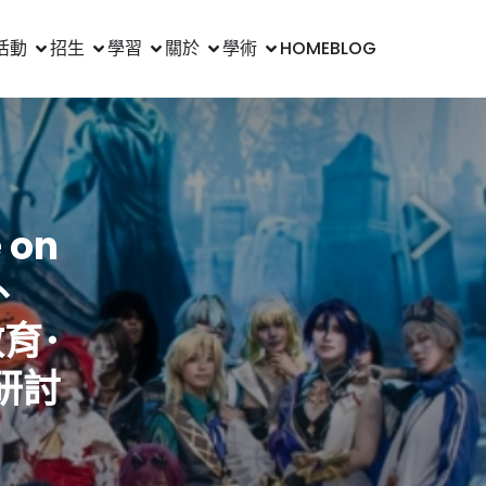
活動
招生
學習
關於
學術
HOME
BLOG
 on
、
教育･
研討