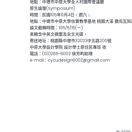
地點：中壢市中原大學全人村國際會議廳
原生論壇(Symposium)
時間：民國105年6月4日﹙週六﹚
地點：中壢市中原大學信實教學基地 桃園大溪 撒烏瓦知
論文截稿時間：105/5/16(一)
來稿含中英文摘要及全文光碟，
寄送地址：桃園縣中壢市32023中北路200號
中原大學設計學院 設計學士原住民專班 收
電話：(03)265-6002 侯芳畇助理
e-mail：cycudesign6002@gmail.com