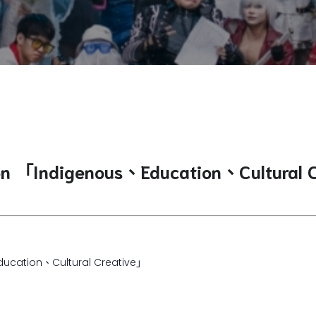
nce on 「Indigenous、Education、Cul
ducation、Cultural Creative」