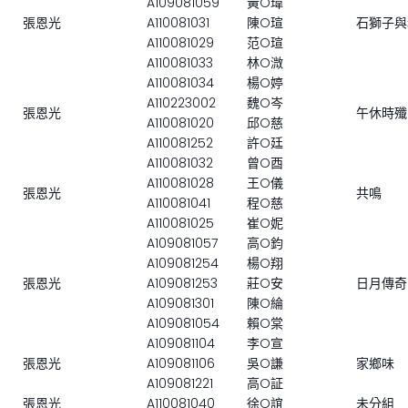
A109081059
黃O瑋
張恩光
A110081031
陳O瑄
石獅子與
A110081029
范O瑄
A110081033
林O溦
A110081034
楊O婷
A110223002
魏O岑
張恩光
午休時殲
A110081020
邱O慈
A110081252
許O廷
A110081032
曾O酉
A110081028
王O儀
張恩光
共鳴
A110081041
程O慈
A110081025
崔O妮
A109081057
高O鈞
A109081254
楊O翔
張恩光
A109081253
莊O安
日月傳奇
A109081301
陳O綸
A109081054
賴O棠
A109081104
李O宣
張恩光
A109081106
吳O謙
家鄉味
A109081221
高O証
張恩光
A110081040
徐O誼
未分組