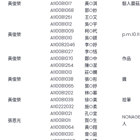
黃俊榮
A110081017
黃O淇
駭人蘑菇
A110081068
郭O妙
A110081251
王O又
A110081012
吳O宇
A110081009
柯O杙
黃俊榮
p.m.10:11
A110081010
吳O鎂
A110082046
李O妤
A110081027
李O恬
黃俊榮
A110081070
鄭O中
作品
A110081254
陳O潔
A110081013
莊O嫻
黃俊榮
A110081038
張O彤
雞
A110081065
葉O妤
A110081202
林O蓁
黃俊榮
A110081039
徐O美
拾筆
A110222032
施O柔
A110081021
孔O宜
NONAG
張恩光
A110081011
賀O生
人
A110081064
黃O翔
A110081030
曾O庭