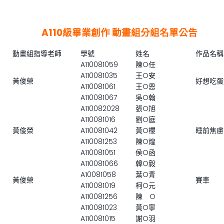
A110級畢業創作 動畫組分組名單公告
動畫組指導老師
學號
姓名
作品名稱
A110081059
陳O任
A110081035
王O安
黃俊榮
好想吃蛋
A110081061
王O恩
A110081067
吳O翰
A110082028
張O旭
A110081016
劉O庭
黃俊榮
A110081042
黃O櫻
睡前焦慮
A110081253
陳O煌
A110081051
侯O函
A110081066
韓O毅
A10081058
葉O青
黃俊榮
賽車
A110081019
柯O元
A110081256
陳 O
A110081023
黃O寧
A110081015
謝O羽