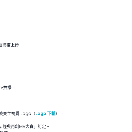
書並掃描上傳
V拍攝。
賽主視覺 Logo（
Logo 下載
）。
m心 經典再創MV大賽」訂定。