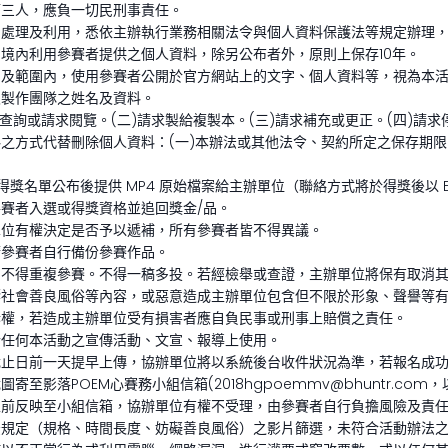
第三人，應負一切民刑事責任。
處理及利用，悉依主辦執行業務相關法令與個人資料保護法等規定辦理，
境內利用參賽者提供之個人資料，除另公布者外，原則上保存10年。
的及範圍內，使用參賽者公開於官方網站上的文字、個人資料等，視為本
及製作團隊之姓名及資料。
查詢或請求閱覽。(二)請求製給複製本。(三)請求補充或更正。(四)請
之方式代替刪除個人資料：(一)本辦法或其他法令、契約所定之保存期
得獎名單公布後提供 MP4 原始檔案給主辦單位（聯絡方式將於得獎後以 
賽者入選或得獎資格並追回獎金/品。
單位有權決定是否予以遞補，所有參賽者皆不得異議。
請參賽者自行備份參賽作品。
不得重複參賽。不得一稿多投。若經檢舉或查證，主辦單位將保有取消其
響社會善良風俗等內容，或惡意造成主辦單位包含但不限於形象、聲譽等
訴權，若造成主辦單位受有損害者應自負民事或刑事上賠償之責任。
於任何本活動之宣傳活動、文宣、報導上使用。
截止日前一天提早上傳，協辦單位將以系統後台收件狀況為準，若報名成
至影落POEM心賽務小組信箱(2018hgpoemmv@bhuntr.c
止前反映至小組信箱，協辦單位有權不受理，由參賽者自行負擔風險及責
法規定（規格、時間長度、妨礙善良風俗）之影片篩選，未符合活動辦法