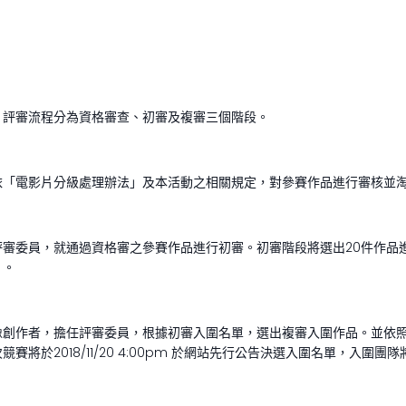
評選，評審流程分為資格審查、初審及複審三個階段。
依「電影片分級處理辦法」及本活動之相關規定，對參賽作品進行審核並
審委員，就通過資格審之參賽作品進行初審。初審階段將選出20件作品
）。
像創作者，擔任評審委員，根據初審入圍名單，選出複審入圍作品。並依
將於2018/11/20 4:00pm 於網站先行公告決選入圍名單，入