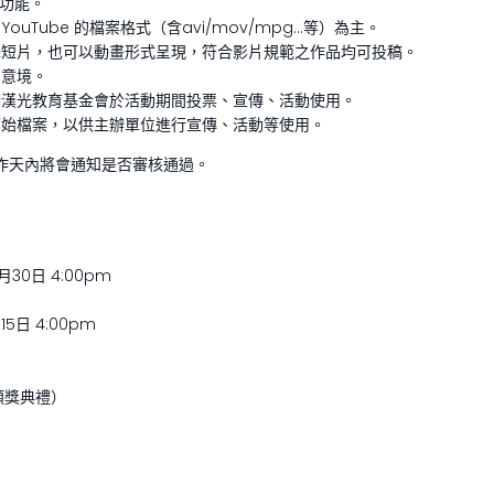
功能。
 YouTube 的檔案格式（含avi/mov/mpg…等）為主。
攝短片，也可以動畫形式呈現，符合影片規範之作品均可投稿。
片意境。
於漢光教育基金會於活動期間投票、宣傳、活動使用。
析原始檔案，以供主辦單位進行宣傳、活動等使用。
工作天內將會通知是否審核通過。
月30日 4:00pm
15日 4:00pm
邀頒獎典禮）