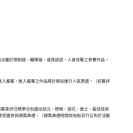
淘汰屬於限制級、輔導級，或具誹謗、人身攻擊之參賽作品。
進入複審，進入複審之作品將於網站進行人氣票選。（初審評
照審查評分標準分別選出狀元、榜眼、探花、進士、最佳技術
圍團隊將受邀參與頒獎典禮。（頒獎典禮時間與地點另行公布於活動