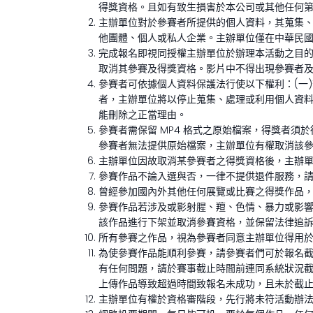
得獎資格。且如有致生損害於本公司或其他任何
主辦單位對於參賽者所提供的個人資料，其蒐集、
他團體、個人或私人企業。主辦單位僅在中華民國
完成報名即視同授權主辦單位於辦理本活動之目
取消其參賽及得獎資格。影片中不得出現參賽者
參賽者可依據個人資料保護法行使以下權利：(一)
者，主辦單位將以停止蒐集、處理或利用個人資料
能刪除之正當理由。
參賽者需保留 MP4 格式之原始檔案，得獎者須於
參賽者無法提供原始檔案，主辦單位有權取消該參
主辦單位因故取消某參賽者之得獎資格後，主辦
參賽作品不論入選與否，一律不提供退件服務，
曾經參加國內外其他任何展覽或比賽之得獎作品，
參賽作品若涉及或影射腥、羶、色情、暴力或影
該作品進行下架並取消參賽資格，並保留法律追
所有參賽之作品，視為參賽者同意主辦單位得用
為使參賽作品能順利參賽，請參賽者們可於報名
有任何問題，請於賽事截止時間前連同系統狀況截圖寄
上傳作品導致超過時間致報名未成功，且未於截
主辦單位有權於資格審階段，先行將未符活動辦