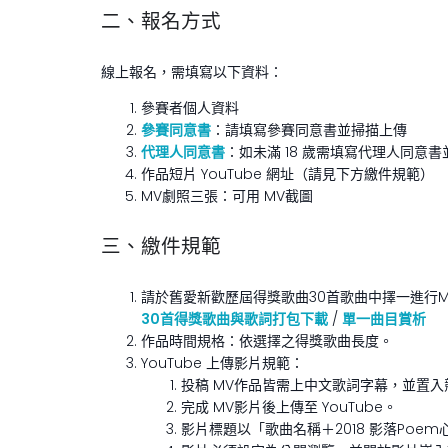
二、報名方式
線上報名，需填寫以下資料：
參賽者個人資料
參賽同意書
：請填寫參賽同意書並掃描上傳
代理人同意書
：如未滿 18 歲需填寫代理人同意
作品短片 YouTube 網址（請見下方繳件規範）
MV劇照三張：可用 MV截圖
三、繳件規範
請於舊愛新歡歷屆得獎歌曲30首歌曲中擇一進行M
30首得獎歌曲與歌詞打包下載
/
單一曲目賞析
作品時間規格：依選擇之得獎歌曲長度。
YouTube 上傳影片規範：
投稿 MV作品皆需上中文歌詞字幕，並置入競
完成 MV影片後上傳至 YouTube。
影片標題以「歌曲名稱＋2018 影落Poe