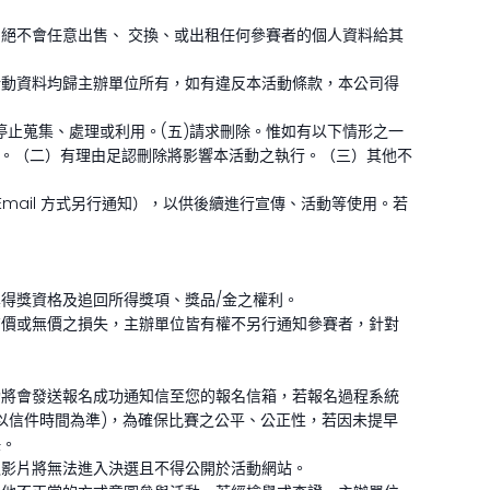
絕不會任意出售、 交換、或出租任何參賽者的個人資料給其
活動資料均歸主辦單位所有，如有違反本活動條款，本公司得
求停止蒐集、處理或利用。(五)請求刪除。惟如有以下情形之一
限。（二）有理由足認刪除將影響本活動之執行。（三）其他不
Email 方式另行通知），以供後續進行宣傳、活動等使用。若
得獎資格及追回所得獎項、獎品/金之權利。
有價或無價之損失，主辦單位皆有權不另行通知參賽者，針對
功將會發送報名成功通知信至您的報名信箱，若報名過程系統
om，以信件時間為準)，為確保比賽之公平、公正性，若因未提早
任。
之影片將無法進入決選且不得公開於活動網站。