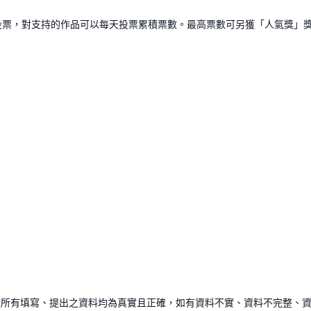
投票，對支持的作品可以每天投票累積票數。最高票數可另獲「人氣獎」
證所有填寫、提出之資料均為真實且正確，如有資料不實、資料不完整、