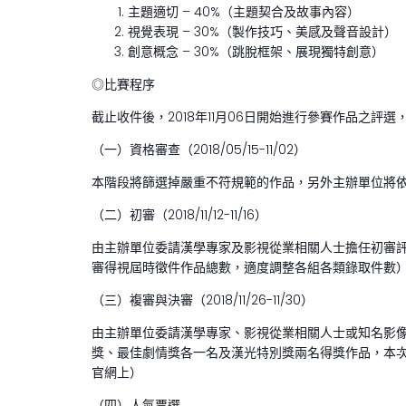
主題適切 – 40%（主題契合及故事內容）
視覺表現 – 30%（製作技巧、美感及聲音設計）
創意概念 – 30%（跳脫框架、展現獨特創意）
◎比賽程序
截止收件後，2018年11月06日開始進行參賽作品之
（一）資格審查（2018/05/15-11/02）
本階段將篩選掉嚴重不符規範的作品，另外主辦單位將
（二）初審（2018/11/12-11/16）
由主辦單位委請漢學專家及影視從業相關人士擔任初審評
審得視屆時徵件作品總數，適度調整各組各類錄取件數
（三）複審與決審（2018/11/26-11/30）
由主辦單位委請漢學專家、影視從業相關人士或知名影
獎、最佳劇情獎各一名及漢光特別獎兩名得獎作品，本次競賽
官網上）
（四）人氣票選