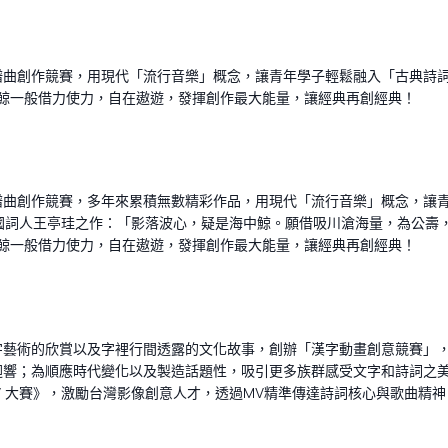
譜曲創作競賽，用現代「流行音樂」概念，讓青年學子輕鬆融入「古典詩
鯨一般借力使力，自在遨遊，發揮創作最大能量，讓經典再創經典！
譜曲創作競賽，多年來累積無數精彩作品，用現代「流行音樂」概念，讓
宋朝愛國詞人王亭珪之作：「影落波心，疑是海中鯨。願借吸川滄海量，為公
鯨一般借力使力，自在遨遊，發揮創作最大能量，讓經典再創經典！
字藝術的欣賞以及字裡行間透露的文化故事，創辦「漢字動畫創意競賽」
迴響；為順應時代變化以及製造話題性，吸引更多族群感受文字和詩詞之美
MV 大賽》，激勵台灣影像創意人才，透過MV精準傳達詩詞核心與歌曲精