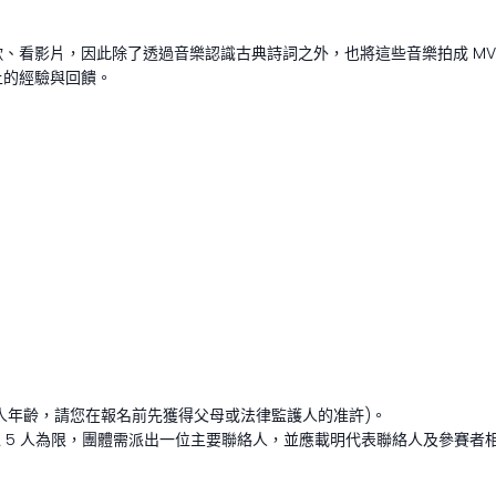
、看影片，因此除了透過音樂認識古典詩詞之外，也將這些音樂拍成 M
上的經驗與回饋。
法定成人年齡，請您在報名前先獲得父母或法律監護人的准許)。
 5 人為限，團體需派出一位主要聯絡人，並應載明代表聯絡人及參賽者