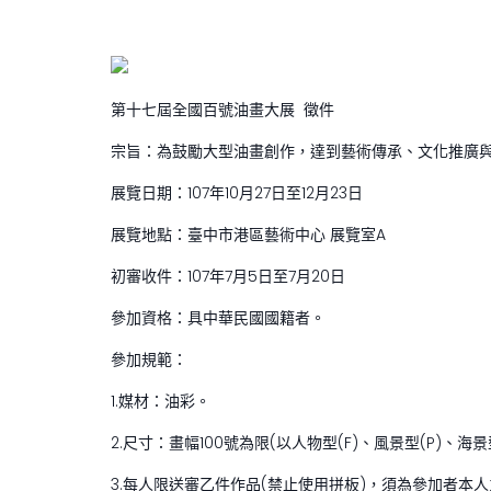
第十七屆全國百號油畫大展 徵件
宗旨：為鼓勵大型油畫創作，達到藝術傳承、文化推廣
展覽日期：107年10月27日至12月23日
展覽地點：臺中市港區藝術中心 展覽室A
初審收件：107年7月5日至7月20日
參加資格：具中華民國國籍者。
參加規範：
1.媒材：油彩。
2.尺寸：畫幅100號為限(以人物型(F)、風景型(P)、海
3.每人限送審乙件作品(禁止使用拼板)，須為參加者本