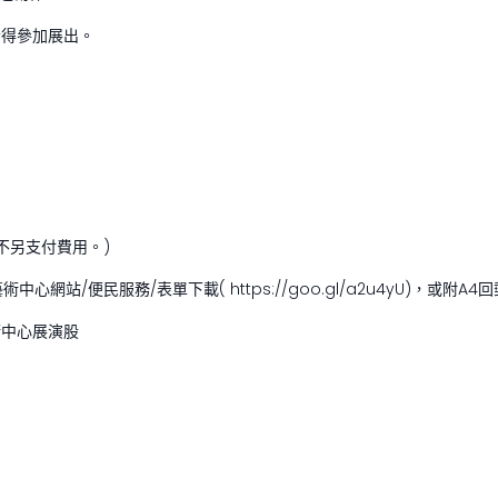
者得參加展出。
不另支付費用。)
站/便民服務/表單下載( https://goo.gl/a2u4yU)，或
術中心展演股