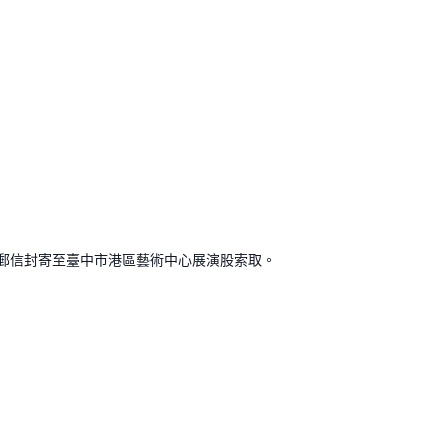
附A4回郵信封寄至臺中市港區藝術中心展演股索取。