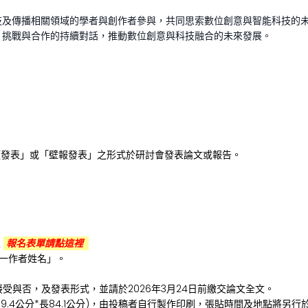
技及傳播相關領域的學者與創作者參與，共同思索數位創意與智能科技的
、挑戰與合作的持續對話，推動數位創意與科技融合的未來發展。
頭發表」或「壁報發表」之形式於研討會發表論文或報告。
至
報名
表單請點這裡
第一作者姓名」。
文接受與否，及發表形式，並請於2026年3月24日前繳交論文全文。
9.4公分*長84.1公分)，由投稿者自行製作印刷，張貼時間及地點將另