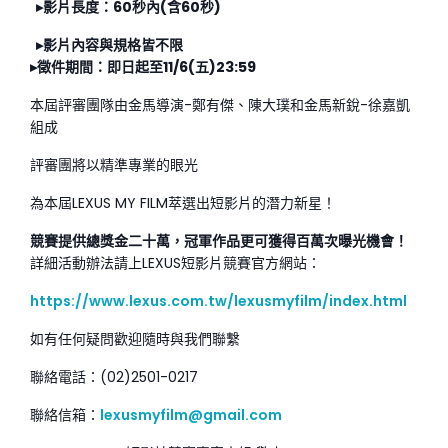
▸
影片長度：
60
秒內
(
含
60
秒
)
▸
影片內容與規格皆不限
▸
徵件期間：即日起至
11/6(
五
)23:59
本屆評審團隊由金馬導演-鄭有傑、陳大璞和金馬新銳-徐嘉凱
組成
評審團將以精準專業的眼光
為本屆LEXUS MY FILM萃選出短影片的潛力新星！
競賽提供總獎金二十萬，冠軍作品更可獲得百萬次曝光機會！
詳細活動辦法請上LEXUS短影片競賽官方網站：
https://www.lexus.com.tw/lexusmyfilm/index.html
如有任何疑問歡迎隨時與我們聯繫
聯絡電話：(02)2501-0217
聯絡信箱：
lexusmyfilm@gmail.com