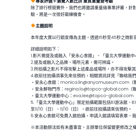
專家評選＋瀏覽人數比拼 重質重量雙考驗
除了排行榜競賽外，我們也將邀請重量級專業評審，針
驗，將是一次很好磨練機會。
主題說明
本年度大賞以行銷宣傳為主題，透過15秒至45秒之微影
詳細說明如下：
1.影片需提及或融入「安永心食館」、「臺北大學運動
2.提及或融入之品牌、場所元素，需可辨識。
3.所拍攝之影片不得攻擊上述產品或場所，亦不得攻擊
4.欲前往拍攝須事先來信預約，相關資訊詳見「聯絡我
‧安永心食館：monica.lin@anyomuseum.co
‧安永鮮物門市：regina.lo@topco-global.co
‧臺北大學運動中心：eva.lee@topco-global.c
5.「臺北大學運動中心」限定拍攝範圍包括B1游泳館、B1
至11/10（日）、11/10（日），欲前往拍攝請來信預約。
6.安永心食館可免費入館拍攝，申請入館請填寫表單，
※本活動辦法如有未盡事宜，主辦單位保留變更修改之