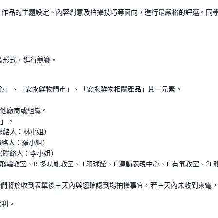
對作品的主題設定、內容創意及拍攝技巧等面向，進行最嚴格的評選。同
音形式，進行競賽。
中心」、「安永鮮物門市」、「安永鮮物相關產品」其一元素。
其他廠商或組織。
們」。
m（聯絡人：林小姐）
m（聯絡人：羅小姐）
om（聯絡人：李小姐）
飛輪教室、B1多功能教室、1F羽球館、1F運動表現中心、1F有氧教室、2
我們將於收到表單後三天內與您確認到場拍攝事宜，若三天內未收到來電
權利。