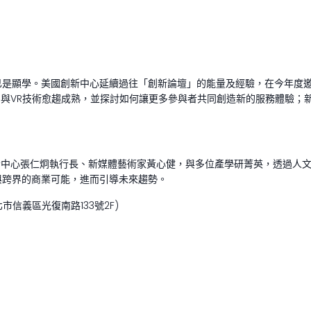
已是顯學。美國創新中心延續過往「創新論壇」的能量及經驗，在今年度
I與VR技術愈趨成熟，並探討如何讓更多參與者共同創造新的服務體驗；
發中心張仁炯執行長、新媒體藝術家黃心健，與多位產學研菁英，透過人
與跨界的商業可能，進而引導未來趨勢。
市信義區光復南路133號2F)