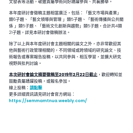
文發表等活動，敬邀貴屬學術同好踴躍參與、共襄勝舉。
本年度研討會徵稿主題相當廣泛，包括：「藝文市場與產業」
類6子題、「藝文領導與管理 」類5子題、「藝術傳播與公共關
係 」類5子題、「藝術文化創新與趨勢」類5子題，合計共4類
21子題，詳見本研討會徵稿辦法。
除了以上與本年度研討會主題相關的論文之外，亦非常歡迎其
他與藝術行政管理相關的，不同領域或跨領域的研究論文、技
術報告或專案報告投稿，以共同參與、相互學習，並擴大研究
視野與批判討論。
本次研討會論文摘要徵稿至2019年2月22日截止
，歡迎轉知並
鼓勵貴屬踴躍投稿，或報名參加。
線上投稿：
請點擊
更多詳細資訊請見研討會官方網站：
https://semmamtnua.weebly.com/