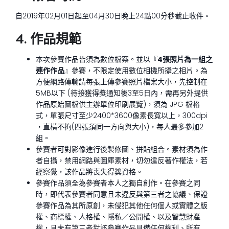
自2019年02月01日起至04月30日晚上24點00分秒截止收件。
4. 作品規範
本次參賽作品皆須為數位檔案。並以『
4張照片為一組之
連作作品
』參賽，不限定使用數位相機所攝之相片。為
方便網路傳輸請每張上傳參賽照片檔案大小，先控制在
5MB以下 (待接獲得獎通知後3至5日內，需再另外提供
作品原始圖檔供主辦單位印刷展覽)，須為 JPG 檔格
式，單張尺寸至少2400*3600像素長寬以上，300dpi
，直橫不拘(四張須同一方向與大小)，每人最多參加2
組。
參賽者可對影像進行後製修圖、拼貼組合。素材須為作
者自攝，禁用網路與圖庫素材，切勿違反著作權法，若
經察覺，該作品將喪失得獎資格。
參賽作品須全為參賽者本人之獨自創作。在參賽之同
時，即代表參賽者同意且未違反與第三者之協議、保證
參賽作品為其所原創，未侵犯其他任何個人或實體之版
權、商標權、人格權、隱私／公開權、以及智慧財產
權，且未有第三者對該參賽作品具備任何權利、所有