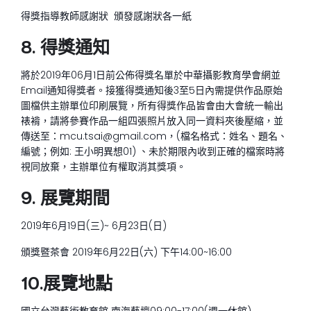
得獎指導教師感謝狀 頒發感謝狀各一紙
8. 得獎通知
將於2019年06月1日前公佈得獎名單於中華攝影教育學會網並
Email通知得獎者。接獲得獎通知後3至5日內需提供作品原始
圖檔供主辦單位印刷展覽，所有得獎作品皆會由大會統一輸出
裱褙，請將參賽作品一組四張照片放入同一資料夾後壓縮，並
傳送至：mcu.tsai@gmail.com，(檔名格式：姓名、題名、
編號；例如: 王小明異想01) 、未於期限內收到正確的檔案時將
視同放棄，主辦單位有權取消其獎項。
9. 展覽期間
2019年6月19日(三)~ 6月23日(日)
頒獎暨茶會 2019年6月22日(六) 下午14:00~16:00
10.展覽地點
國立台灣藝術­教育館 南海藝壇09:00-17:00(週一休館)