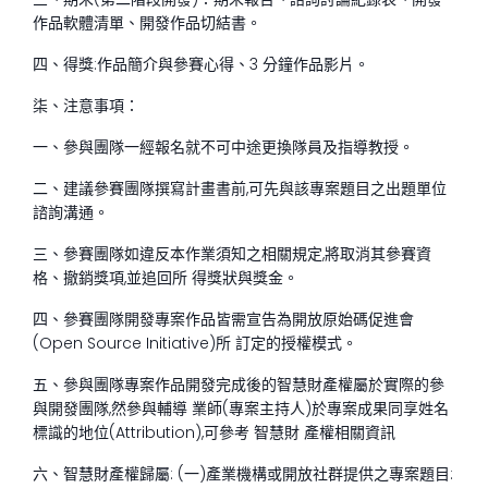
作品軟體清單、開發作品切結書。
四、得獎:作品簡介與參賽心得、3 分鐘作品影片。
柒、注意事項：
一、參與團隊一經報名就不可中途更換隊員及指導教授。
二、建議參賽團隊撰寫計畫書前,可先與該專案題目之出題單位
諮詢溝通。
三、參賽團隊如違反本作業須知之相關規定,將取消其參賽資
格、撤銷獎項,並追回所 得獎狀與獎金。
四、參賽團隊開發專案作品皆需宣告為開放原始碼促進會
(Open Source Initiative)所 訂定的授權模式。
五、參與團隊專案作品開發完成後的智慧財產權屬於實際的參
與開發團隊,然參與輔導 業師(專案主持人)於專案成果同享姓名
標識的地位(Attribution),可參考 智慧財 產權相關資訊
六、智慧財產權歸屬: (一)產業機構或開放社群提供之專案題目: