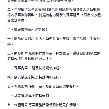
計畫開發事宜。另外,須有1位學校指導 教授。
二、主辦單位公告專案題目於活動網站,參與團隊登入活動網站,
報名填寫團隊資料。 挑選有能力開發的專案題目,上傳繳交軟體
專案計畫書。
伍、計畫書撰寫內容要點：
一、團隊成員資訊:姓名、學校系所、年級、電子信箱、手機號
碼。
二、開發能力:熟悉的作業平臺、程式語言、得獎紀錄,與過去開
發程式或開放軟體經 驗說明。
三、專案內容:主題及技術規格描述。
四、創意構想:創新及特殊功能描述。
五、系統架構:使用平臺、技術與系統架構設計。
六、計畫管理:專案時程規劃。
七、軟體清單:專案開發所需相關軟體元件清單。