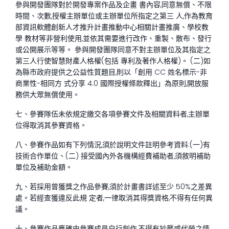
參與開發團隊對於開發專案作品及企畫 書內容,同意無償、不限
時間、次數,授權主辦單位或主辦單位所指定之第三 人,作為教育
部資訊軟體創新人才推升計畫推動中心相關計畫推廣、學校教
學 教材等非營利使用,並依其需要進行改作、重製、散布、發行
或公開展示等等。 參與開發團隊同意不對主辦單位及其指定之
第三人行使智慧財產人格權(包括 專利及著作人格權)。 (二)如
為縣市政府提供之公益性質題目,則以「創用 CC 姓名標示-非
商業性-相同方 式分享 4.0 國際授權條款釋出」為原則,開放服
務供大眾無償使用。
七、參賽隊伍未依規定繳交各項參賽文件及相關資料者,主辦單
位得取消其參賽資格。
八、參賽作品如有下列情況,須於說明文件註明參考資料:(一)有
技術合作單位、(二) 接受國內外各機構經費補助者,須敘明補助
單位及補助金額。
九、若採用曾獲獎之作品參賽,須於計畫書詳述至少 50%之差異
處。若經查獲違反此規 定者,一律取消其得獎資格,不得有任何異
議。
十、參賽作品應確由參賽成員自行創作,不得有抄襲或代勞之情