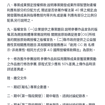
八、專案成果預定授權條款:說明專案開發成果所得智慧財產權
利應有部分的分配方式, 簡述是否依著作權法第 40 條之規定,由
開發團隊成員與指導教授均等共有,或是羅 列應有部分之比例分
配表,另行說明之。
九、版權宣告: (一)企業提供之專案題目:說明參賽作品宣告的版
權,若為開放軟體專案需說明相 關開放原始碼促進會(OSI)所核
准的開放原始碼授權之版權宣告。 (二)縣市政府提供之公益服
務性質相關應用題目:其相關開發服務應以「創用 CC 姓 名標
示-非商業性-相同方式分享 4.0 國際授權條款釋出」為原則。
十、修改舊作參賽說明:參賽作品如採用團隊成員曾獲競賽獎勵
之作品進行修改參賽, 原程式至少應有 50%差異,上傳作品時須
詳述差異處。
陸、繳交文件:
一、期初(報名):專案企劃書。
二、期中(第一階段開發)：期中報告、諮詢討論紀錄表。
三、期末(第二階段開發)：期末報告、諮詢討論紀錄表、開發