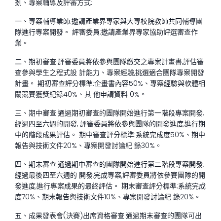
捌、專案輔導及評審方式:
一、專案輔導業師:邀請產業界專家與大專校院教師共同輔導團
隊進行專案開發。 評審委員:邀請產業界專家協助評選審查作
業。
二、期初審查:評審委員將依參與團隊繳交之專案計畫書,評估審
查參與學生之程式設 計能力、專案經驗,挑選適合團隊專案開發
計畫。 期初審查評分標準:企畫書內容50%、專案經驗與軟體相
關競賽獲獎紀錄40%、其 他申請資料10%。
三、期中審查:通過期初審查的團隊開始進行第一階段專案開發,
經過四至六週的開發, 評審委員將依參與團隊的開發進度,進行期
中的階段成果評估。 期中審查評分標準:系統完成度50%、期中
報告與技術文件20%、專案開發討論紀 錄30%。
四、期末審查:通過期中審查的團隊開始進行第二階段專案開發,
經過最後四至六週的 開發,完成專案,評審委員將依參賽團隊的開
發進度,進行專案成果的最終評估。 期末審查評分標準:系統完成
度70%、期末報告與技術文件10%、專案開發討論紀 錄20%。
五、成果發表會(決賽)出席資格審查:通過期末審查的團隊可出