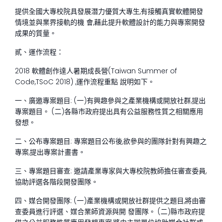
提供全國大專校院具發展潛力優質大專生,有接觸真實軟體開發
情境並與業界接軌的機 會,藉此提升軟體設計的能力與專案開發
成果的質量。
貳、運作流程：
2018 軟體創作達人暑期成長營(Taiwan Summer of
Code,TSoC 2018) ,運作流程重點 說明如下。
一、廣邀專案題目: (一)有興趣參與之產業機構或開放社群,提出
專案題目。 (二)各縣市政府提出具有公益服務性質之相關應用
發想。
二、公布專案題目: 專案題目公布後,欲參與的團隊針對有興趣之
專案,提出專案計畫書。
三、專案題目審查: 邀請產業專家與大專校院教師擔任審查委員,
協助評選各階段開發團隊。
四、媒合開發團隊: (一)產業機構或開放社群提供之題目,將由審
查委員進行評選、媒合業師資源與開 發團隊。 (二)縣市政府提