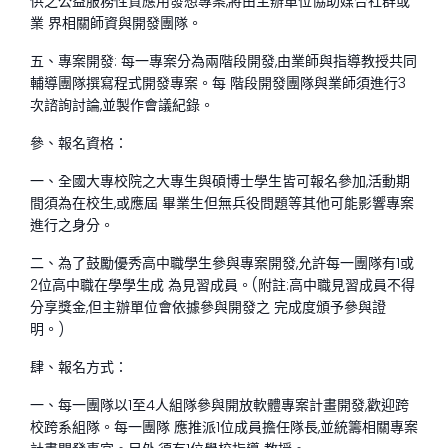
供之公益服務性質應用發想專案,將由主辦單位協助媒合社群或
業 界相關師資與開發團隊。
五、專案開發: 每一專案分為兩階段開發,由業師與指導教授共同
輔導團隊撰寫程式開發專案。每 階段開發團隊與業師須進行3
次諮詢討論,並製作會議紀錄。
參、報名資格：
一、全國大專校院之大專生與碩博士學生皆可報名參加,活動期
間須為在校生,或應屆 畢業生但無兵役問題等其他可能影響專案
進行之身分。
二、為了鼓勵優秀高中職學生參與專案開發,允許每一團隊有1或
2位高中職在學學生成 為見習成員。(附註:高中職見習成員不得
分享獎金,但主辦單位會依據參與開發之 完成度頒予參與證
明。)
肆、報名方式：
一、每一團隊以1至4人組隊參與開放軟體專案計畫開發,歡迎跨
校跨系組隊。每一團隊 應推派1位成員擔任隊長,並統籌相關專案