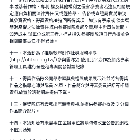
事,或涉著作權、專利 權及其他權利之侵害,參賽者若違反相關規
定,應自負相關法律責任;又或經檢舉、 告發或查證屬實,將取消
其參賽資格、得獎資格,並追回所得獎項。如涉有爭議或 侵害智
慧財產權之法律責任,概由參賽團隊負起全責,與主辦單位無關。
如造成主 辦單位或第三者之權益損失,參賽團隊須自行承擔並負
相關賠償責任,不得異議。
十一、本活動為了推廣軟體創作社群服務平臺
(http://of.itsa.org.tw/),參與團隊須 使用此平臺作為網路專案
管理工具,進行全歷程專案開發討論紀錄。
十二、得獎作品除公開舉辦頒獎典禮與成果展示外,並將各得獎
作品之指導老師與隊員 名單、作品簡介與評審委員評語等相關
資料,放置於活動網站提供下載。
十三、獲獎隊伍有義務出席頒獎典禮,並提供參賽心得及 3 分鐘
作品簡介影片。
十四、本須知若有未盡事宜,主辦單位將隨時修改並公告於網站,
不個別通知。