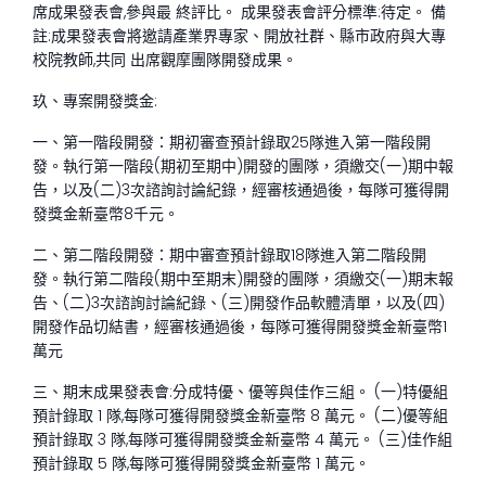
席成果發表會,參與最 終評比。 成果發表會評分標準:待定。 備
註:成果發表會將邀請產業界專家、開放社群、縣市政府與大專
校院教師,共同 出席觀摩團隊開發成果。
玖、專案開發獎金:
一、第一階段開發：期初審查預計錄取25隊進入第一階段開
發。執行第一階段(期初至期中)開發的團隊，須繳交(一)期中報
告，以及(二)3次諮詢討論紀錄，經審核通過後，每隊可獲得開
發獎金新臺幣8千元。
二、第二階段開發：期中審查預計錄取18隊進入第二階段開
發。執行第二階段(期中至期末)開發的團隊，須繳交(一)期末報
告、(二)3次諮詢討論紀錄、(三)開發作品軟體清單，以及(四)
開發作品切結書，經審核通過後，每隊可獲得開發獎金新臺幣1
萬元
三、期末成果發表會:分成特優、優等與佳作三組。 (一)特優組
預計錄取 1 隊,每隊可獲得開發獎金新臺幣 8 萬元。 (二)優等組
預計錄取 3 隊,每隊可獲得開發獎金新臺幣 4 萬元。 (三)佳作組
預計錄取 5 隊,每隊可獲得開發獎金新臺幣 1 萬元。