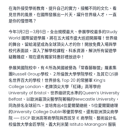
在海外接受學術教育、提升自己的實力，接觸不同的文化、看
見世界的風景，在國際發展出一片天，躍升世界級人才，一直
是你的憧憬嗎？
今年3月2日－3月6日，全台規模最大、參展學校最多的Study
World 國際留遊學展，將在五大城市盛大巡迴開展囉！世界級
的舞台，留給渴望成為全球頂尖人才的你！開放免費入場與學
校代表面談，深入了解學校課程、科系資源，解決所有留遊學
疑難雜症，現在還有獨家特惠好禮放送中！
參展英國院校中，有４所為英國被譽為「常春藤聯盟」羅素集
團Russell Group學校、２所倫敦大學學院學校，及其它QS排
名世界百大的學校！世界排名 Top 20 的常勝軍 King’s
College London、老牌頂尖大學「紅磚」高等學府
University of Bristol、世界級研究水準的Queen’s University
Belfast、以歐洲最頂尖醫學院著稱的Newcastle University，
同為排名全球前1%，並培育出4位愛爾蘭總統、5位愛爾蘭總理
的University College Dublin等優質學校。還有歐洲頂尖商學
院 ── ESCP 歐洲高等商學院與西班牙 IE 商學院、藝術設計名
校倫敦大學金匠學院、義大利米蘭 Istituto Marangoni 服裝