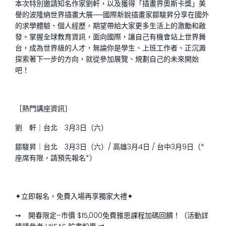
本次特別邀請知名作家劉軒，以及獲得「插畫界奧斯卡獎」美
譽的波隆納世界插畫大展──國際新銳插畫家鄒駿昇分享在國外
的求學體驗、個人經歷，期望帶給大家更多生活上的激勵和啟
發。掌握全球教育資訊，面向國際，讓自己有機會站上世界舞
台，成為世界級的人才，無論你是學生、上班工作者、正沉澱
探索著下一步的方向，就從參加展覽、規劃自己的未來開始
吧！
［熱門講座資訊］
劉 軒｜台北 3月3日（六）
鄒駿昇｜台北 3月3日（六）/ 高雄3月4日 / 台中3月9日（*
座席有限，請預先報名*）
✦立即報名，免費入場再享獨家大禮✦
➞ 開春限定–市價 $15,000免費雅思課程加碼回饋！（活動詳