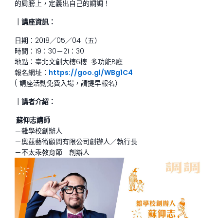
的肩膀上，定義出自己的調調！
｜講座資訊：
日期：2018／05／04（五）
時間：19：30－21：30
地點：臺北文創大樓6樓 多功能B廳
報名網址：
https://goo.gl/WBg1C4
( 講座活動免費入場，請提早報名）
｜講者介紹：
蘇仰志講師
－雜學校創辦人
－奧茲藝術顧問有限公司創辦人／執行長
－不太乖教育節 創辦人