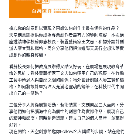
擔心你的創意難以實現？困惑如何創作出最有個性的作品？
天空創意節提供你成為專業創作者最有力的導師陣容！本次講
座邀請雜學校蘇仰志校長、裝置藝術家王文志、和物外設計創
辦人廖宜賢和楊格，同台分享他們把無邊際天馬行空想法落實
成創作的親身經驗。
看蘇校長如何把教育展辦得又酷又好玩，在展場裡展現教育革
命的思維；看裝置藝術家王文志如何運用自己的觀察，在竹編
工藝中傳遞人與自然之間的關係；物外設計創辦人廖宜賢和楊
格，如何將設計堅持注入充滿老靈魂的鋼筆，在科技世代中闖
出自己的一條路？
三位分享人將從展覽活動、藝術裝置、文創商品三大面向，分
享他們如何把腦海中充滿個性的創意化為實際作品，展現自己
的精神和態度，同時創造議題，建立自己的個人品牌，並贏得
好評。
現在開始，天空創意節邀你Follow名人講師的步調，站在他們