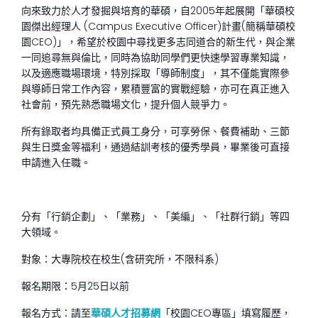
向來致力於人才發掘與培育的華碩，自2005年起展開「華碩校
園傑出經理人 (Campus Executive Officer)計畫(簡稱華碩校
園CEO)」，希望於校園中尋找更多志同道合的新生代，與企業
一同追尋無與倫比，同時為協助同學們更快速學習專業知識，
以及適應職場環境，特別採取「導師制度」，其不僅能實際參
與導師日常工作內容，累積豐富的實戰經驗，亦可在真正進入
社會前，預先熟悉職場文化，提升個人競爭力。
所有錄取者均具備正式員工身分，可享勞保、餐費補助、三節
與生日獎金等福利，通過結訓考核的優秀學員，畢業後可直接
申請進入任職。
分有「行銷企劃」、「業務」、「美編」、「社群行銷」等四
大領域。
對象：大專院校在校生(含研究所，不限科系)
報名期限：5月25日以前
報名方式：請至
華碩人才招募網
「校園CEO專區」填寫履歷，