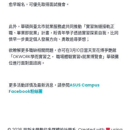
愈早報名，可優先取得面試機會。
此外，華碩與臺北市就業服務處共同推動「實習無縫接軌正
職、畢業即就業」計畫，盼青年學子透過實習探索自我，比同
儕早一步奠定個人發展方向、勇敢追尋夢想；
欲瞭解更多職缺相關問題，亦可在3月10日當天至花博爭艷館
「OKWORK學而實習之‧ 職場體驗實習x就業博覽會」華碩攤
位進行面對面諮詢。
更多活動詳情及最新消息，請參閱
ASUS Campus
Facebook粉絲團
© 2026 世新大學數位多媒體設計學系. Created with
using