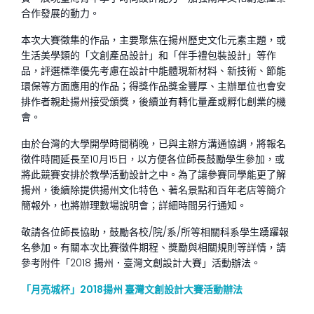
合作發展的動力。
本次大賽徵集的作品，主要聚焦在揚州歷史文化元素主題，或
生活美學類的「文創產品設計」和「伴手禮包裝設計」等作
品，評選標準優先考慮在設計中能體現新材料、新技術、節能
環保等方面應用的作品；得獎作品獎金豐厚、主辦單位也會安
排作者親赴揚州接受頒獎，後續並有轉化量產或孵化創業的機
會。
由於台灣的大學開學時間稍晚，已與主辦方溝通協調，將報名
徵件時間延長至10月15日，以方便各位師長鼓勵學生參加，或
將此競賽安排於教學活動設計之中。為了讓參賽同學能更了解
揚州，後續除提供揚州文化特色、著名景點和百年老店等簡介
簡報外，也將辦理數場說明會；詳細時間另行通知。
敬請各位師長協助，鼓勵各校/院/系/所等相關科系學生踴躍報
名參加。有關本次比賽徵件期程、獎勵與相關規則等詳情，請
參考附件「2018 揚州．臺灣文創設計大賽」活動辦法。
「月亮城杯」2018揚州 臺灣文創設計大賽活動辦法