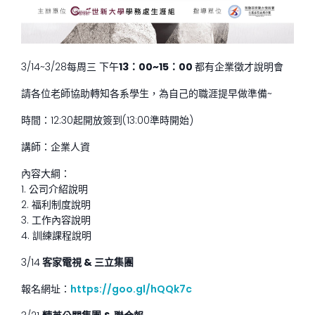
3/14~3/28
每周三 下午
13
：
00~15
：
00
都有企業徵才說明會
請各位老師協助轉知各系學生，為自己的職涯提早做準備
~
時間：
12:30
起開放簽到
(13:00
準時開始
)
講師：企業人資
內容大綱：
1.
公司介紹說明
2.
福利制度說明
3.
工作內容說明
4.
訓練課程說明
3/
14
客家電視
&
三立集團
報名網址：
https://goo.gl/hQQk7
c