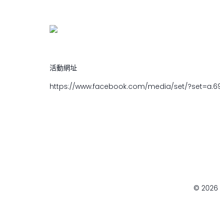
活動網址
https://www.facebook.com/media/set/?set=a.69
© 202