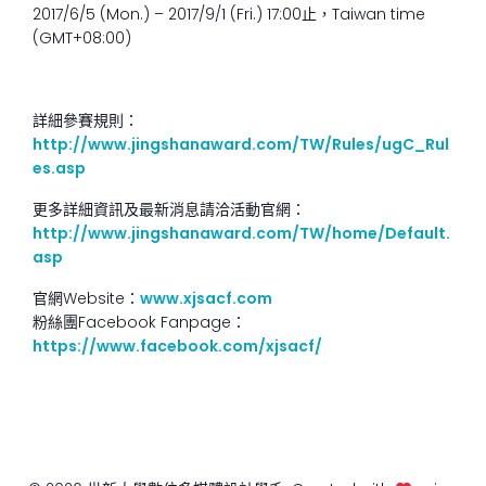
2017/6/5 (Mon.) – 2017/9/1 (Fri.) 17:00止，Taiwan time
(GMT+08:00)
詳細參賽規則：
http://www.jingshanaward.com/TW/Rules/ugC_Rul
es.asp
更多詳細資訊及最新消息請洽活動官網：
http://www.jingshanaward.com/TW/home/Default.
asp
官網
Website
：
www.xjsacf.com
粉絲團
Facebook Fanpage
：
https://www.facebook.com/xjsacf/