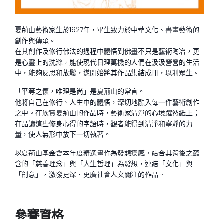
夏荊山藝術家生於1927年，畢生致力於中華文化、書畫藝術的
創作與傳承。
在其創作及修行佛法的過程中體悟到佛畫不只是藝術陶冶，更
是心靈上的洗滌，能使現代日理萬機的人們在汲汲營營的生活
中，能夠反思和放鬆，遂開始將其作品集結成冊，以利眾生。
「平等之懷，唯理是尚」是夏荊山的常言。
他將自己在修行、人生中的體悟，深切地融入每一件藝術創作
之中。在欣賞夏荊山的作品時，藝術家清淨的心境躍然紙上；
在品讀這些修身心得的字語時，觀者能得到清淨和寧靜的力
量，使人無形中放下一切執著。
以夏荊山基金會本年度精選畫作為發想靈感，結合其背後之蘊
含的「慈善理念」與「人生哲理」為發想，連結「文化」與
「創意」，激發更深、更廣社會人文關注的作品。
參賽資格