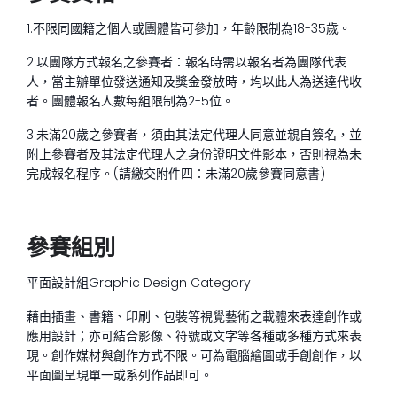
1.不限同國籍之個人或團體皆可參加，年齡限制為18-35歲。
2.以團隊方式報名之參賽者：報名時需以報名者為團隊代表
人，當主辦單位發送通知及獎金發放時，均以此人為送達代收
者。團體報名人數每組限制為2-5位。
3.未滿20歲之參賽者，須由其法定代理人同意並親自簽名，並
附上參賽者及其法定代理人之身份證明文件影本，否則視為未
完成報名程序。(請繳交附件四：未滿20歲參賽同意書)
參賽組別
平面設計組
Graphic Design Category
藉由插畫、書籍、印刷、包裝等視覺藝術之載體來表達創作或
應用設計；亦可結合影像、符號或文字等各種或多種方式來表
現。創作媒材與創作方式不限。可為電腦繪圖或手創創作，以
平面圖呈現單一或系列作品即可。