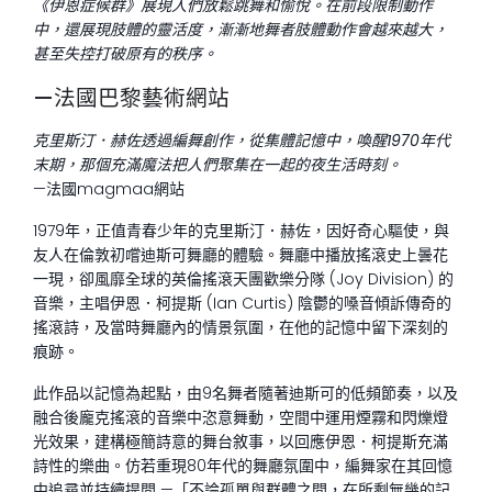
《伊恩症候群》展現人們放鬆跳舞和愉悅。在前段限制動作
中，還展現肢體的靈活度，漸漸地舞者肢體動作會越來越大，
甚至失控打破原有的秩序。
—法國巴黎藝術網站
克里斯汀
．赫佐透過編舞創作，從集體記憶中，喚醒1970年代
末期，那個充滿魔法把人們聚集在一起的夜生活時刻。
—法國magmaa網站
1979年，正值青春少年的克里斯汀．赫佐，因好奇心驅使，與
友人在倫敦初嚐迪斯可舞廳的體驗。舞廳中播放搖滾史上曇花
一現，卻風靡全球的英倫搖滾天團歡樂分隊 (Joy Division) 的
音樂，主唱伊恩．柯提斯 (Ian Curtis) 陰鬱的嗓音傾訴傳奇的
搖滾詩，及當時舞廳內的情景氛圍，在他的記憶中留下深刻的
痕跡。
此作品以記憶為起點，由9名舞者隨著迪斯可的低頻節奏，以及
融合後龐克搖滾的音樂中恣意舞動，空間中運用煙霧和閃爍燈
光效果，建構極簡詩意的舞台敘事，以回應伊恩．柯提斯充滿
詩性的樂曲。仿若重現80年代的舞廳氛圍中，編舞家在其回憶
中追尋並持續提問 —「不論孤單與群體之間，在所剩無幾的記