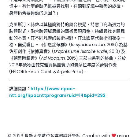
憶中，有什麼痕跡仍能被尋找到，在聽到記憶中熟悉的旋律，
身體仍舊要舞動的原因？」
克里斯汀．赫佐以其極簡獨特的舞台視覺，詩意且充滿張力的
肢體形式，融合跨領域思維的藝術表現風格，持續尋找身體舞
動的本質，其不同凡響的藝術視野，在法國當代藝術圈獨樹一
格，備受矚目。《伊恩症候群》(l
e syndrome ian
, 2016) 為赫
佐所創作《依據真實》(
D’
après une histoire vraie
, 2013) 及
《朝黑暗趨近》(
Ad Noctum
, 2015) 三部曲系列的終曲，並於
2016年榮獲由梵克雅寶集團贊助的費朵拉年度芭蕾製作獎
(FEDORA -Van Cleef ＆Arpels Prize)。
詳細資訊：
https://www.npac-
ntt.org/npacnttprogram?uid=14&pid=292
© 2026 世新大學數位多媒體設計學系. Created with
using