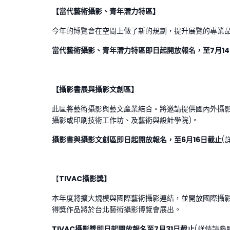
【當代藝術攝影、青年潛力特區】
今年的博覽會在空間上做了新的規劃，提升展覽的專業
當代藝術攝影、青年潛力特區即日起開放報名，至
7
月
14
【攝影書展與攝影文創區】
此區將藝術攝影與藝文產業結合。將邀請提供國內外攝影
攝影或印刷技術工作坊、及藝術與設計學院)。
攝影書與攝影文創區即日起開放報名，至
6
月
16
日截止
(
【
TIVAC
攝影獎】
本年度將擴大規模與國際藝術攝影連結，並開放國際攝
得獎作品將於台北藝術攝影博覽會展出。
TIVAC
攝影獎即日起開放報名至
7
月
31
日截止
(詳情請參