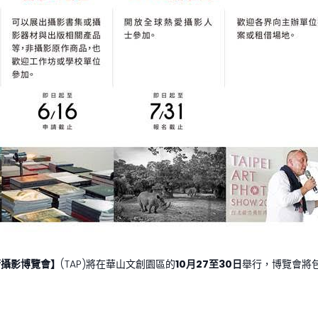
術攝影博覽會】
(TAP)將在華山文創園區的
10
月
27
至
30
日
舉行，博覽會將