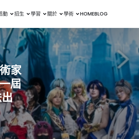
活動
招生
學習
關於
學術
HOME
BLOG
藝術家
第一屆
法出