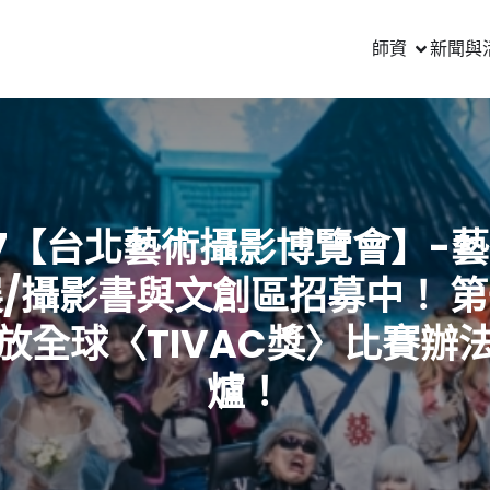
師資
新聞與
17【台北藝術攝影博覽會】-
/攝影書與文創區招募中！ 
放全球〈TIVAC獎〉比賽辦
爐！