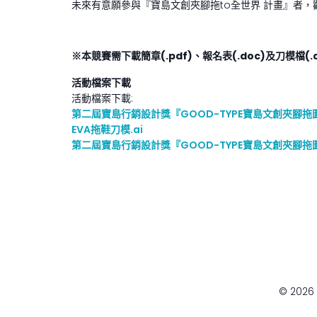
未來有意願參與『寶島文創夾腳拖to全世界 計畫』者，歡
※本競賽需下載簡章(.pdf)、報名表(.doc)及刀模檔(.a
活動檔案下載
活動檔案下載:
第二屆寶島行銷設計獎『GOOD-TYPE寶島文創夾腳拖
EVA拖鞋刀模.ai
第二屆寶島行銷設計獎『GOOD-TYPE寶島文創夾腳拖
© 202