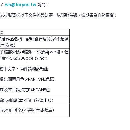
l至
wh@foryou.tw
詢問。
(一)前以掛號寄送以下文件參與決審，以郵戳為憑，逾期視為自動棄權：
te
包含作品名稱、說明設計理念(以不超過
0字為限)
電子檔部分除ai檔外，可提供psd檔，但
度不少於300pixels/inch
ai檔中文字、物件請務必轉曲
須標出圖案用色之PANTONE色碼
鞋底及鞋耳請指定PANTONE色
4輸出列印紙本乙份（無須上裱）
出後親自簽名(不得打字或蓋章)