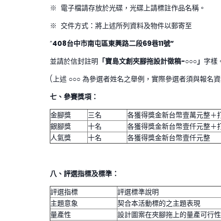
※ 電子檔請存放於光碟，光碟上請標註作品名稱。
※ 交件方式：將上述所列資料及物件以郵寄至
”
408
台中市南屯區東興路二段69巷11號
”
並請於信封註明
「寶島文創夾腳拖設計徵稿-
○○○
」
字樣
(上述 ○○○ 為參選者姓名之舉例，實際參選者須與報名資
七、
參賽獎項：
金腳獎
三名
各獲得獎金新台幣壹萬元整＋
銀腳獎
十名
各獲得獎金新台幣壹仟元整＋
人氣獎
十名
各獲得獎金新台幣壹仟元整
八、
評選指標及標準：
評選指標
評選標準說明
主題意象
契合本活動標的之主題表現
量產性
設計圖案在夾腳拖上的量產可行性