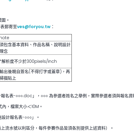
模圖。
名表郵寄至
ves@foryou.tw
：
note
須包含基本資料、作品名稱、說明設計
理念
*解析度不少於300pixels/inch
輸出後親自簽名(不得打字或蓋章)，再
掃描貼上
表-○○○.doc」，○○○ 為參選者姓名之舉例，實際參選者須與報名
式內，檔案大小＜10M。
設計報名表-○○○」。
編上流水號以利區分，每件參賽作品皆須各別提供上述資料）。