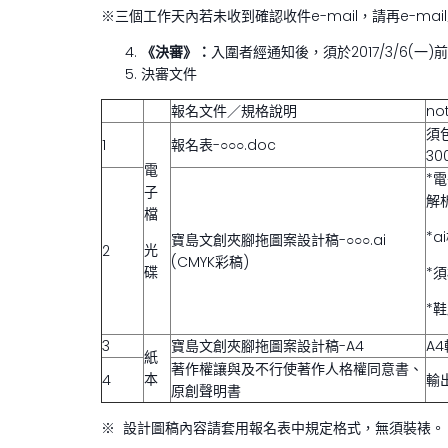
※三個工作天內若未收到確認收件e-mail，請再e-mai
《決審》：
入圍者經通知後，須於2017/3/6
決審文件
報名文件／規格說明
no
須
1
報名表-○○○.doc
30
電
*
子
解析
檔
*
寶島文創夾腳拖圖案設計稿-○○○.ai
光
2
(CMYK彩稿)
碟
*
*
3
寶島文創夾腳拖圖案設計稿-A4
A
紙
著作權讓與及不行使著作人格權同意書、
本
4
輸
原創聲明書
※ 設計圖稿內容請套用報名表中規定格式，無須裝裱。