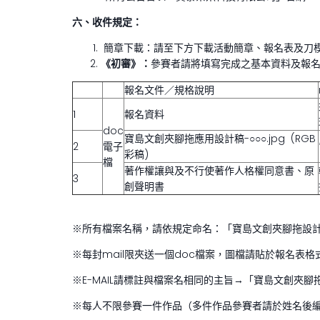
六、
收件規定：
簡章下載：請至下方下載活動簡章、報名表及刀
《初審》：
參賽者請將填寫完成之基本資料及報
報名文件／規格說明
1
報名資料
doc
寶島文創夾腳拖應用設計稿-○○○.jpg (RGB
2
電子
彩稿)
檔
著作權讓與及不行使著作人格權同意書、原
3
創聲明書
※所有檔案名稱，請依規定命名：「寶島文創夾腳拖設計報名
※每封mail限夾送一個doc檔案，圖檔請貼於報名表格
※E-MAIL請標註與檔案名相同的主旨→「寶島文創夾腳拖
※每人不限參賽一件作品（多件作品參賽者請於姓名後