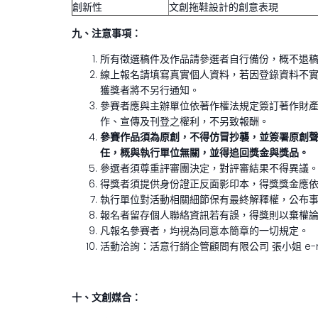
創新性
文創拖鞋設計的創意表現
九、
注意事項：
所有徵選稿件及作品請參選者自行備份，概不退
線上報名請填寫真實個人資料，若因登錄資料不實
獲獎者將不另行通知。
參賽者應與主辦單位依著作權法規定簽訂著作財
作、宣傳及刊登之權利，不另致報酬。
參賽作品須為原創，不得仿冒抄襲，並簽署原創
任，概與
執行單位無關，並得追回獎金與獎品。
參選者須尊重評審團決定，對評審結果不得異議
得獎者須提供身份證正反面影印本，得獎獎金應
執行單位對活動相關細節保有最終解釋權，公布
報名者留存個人聯絡資訊若有誤，得獎則以棄權
凡報名參賽者，均視為同意本簡章的一切規定。
活動洽詢：活意行銷企管顧問有限公司 張小姐 e-m
十、文創媒合：