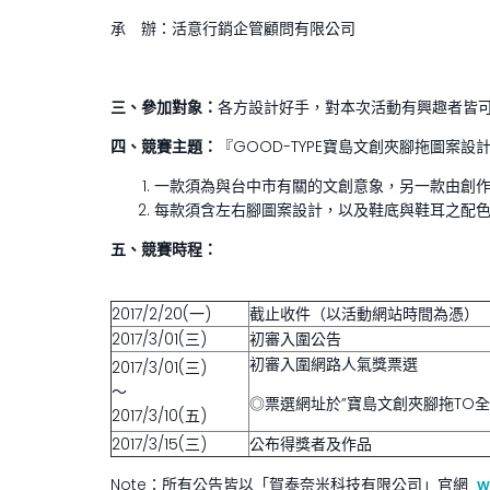
承 辦：活意行銷企管顧問有限公司
三、
參加對象：
各方設計好手，對本次活動有興趣者皆
四、
競賽主題：
『GOOD-TYPE寶島文創夾腳拖圖案設
一款須為與台中市有關的文創意象，另一款由創
每款須含左右腳圖案設計，以及鞋底與鞋耳之配
五、
競賽時程：
2017/2/20(一)
截止收件（以活動網站時間為憑）
2017/3/01(三)
初審入圍公告
初審入圍網路人氣獎票選
2017/3/01(三)
～
◎票選網址於”寶島文創夾腳拖TO全
2017/3/10(五)
2017/3/15(三)
公布得獎者及作品
Note：所有公告皆以「賀泰奈米科技有限公司」官網
w