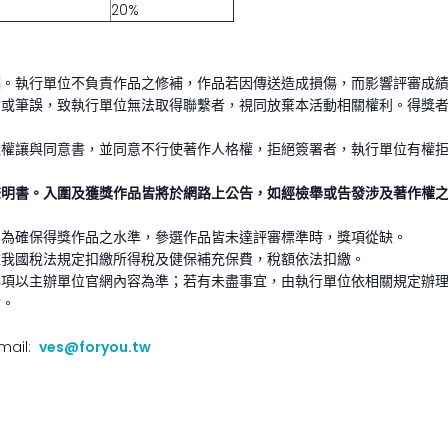
20%
稿。執行單位不負責作品之修補，作品若因傳送造成損傷，而影響評審成
或筆誤，致執行單位無法取得聯繫者，視同放棄本活動相關權利。得獎者名
產權讓與同意書，並同意不行使著作人格權，拒絕簽署者，執行單位有權
聲明書。入圍及獲獎作品皆將於網路上公告，如經檢舉或告發涉及著作權
。為確保得獎作品之水準，參選作品皆未達評審標準時，獎項從缺。
依我國稅法規定扣繳所得稅及健保補充保費，稅額依法扣繳。
事項以主辦單位官網內容為準；若有未盡事宜，由執行單位依相關規定辦
論。
ail:
ves@foryou.tw