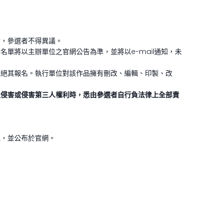
績，參選者不得異議。
單將以主辦單位之官網公告為準，並將以e-mail通知，未
拒絕其報名。執行單位對該作品擁有刪改、編輯、印製、改
之侵害或侵害第三人權利時，悉由參選者自行負法律上全部責
理，並公布於官網。