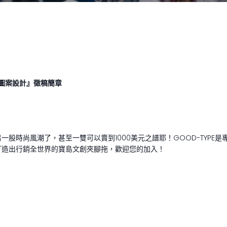
圖案設計』徵稿
簡章
時尚風潮了，甚至一雙可以賣到1000美元之譜耶！GOOD-TYPE是
打造出行銷全世界的寶島文創夾腳拖，歡迎您的加入！