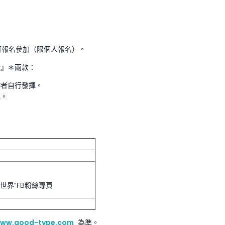
可報名參加（限個人報名）。
計』＊兩款：
作者自行發揮。
色。
世界”FB粉絲專頁
ww.good-type.com
為準。