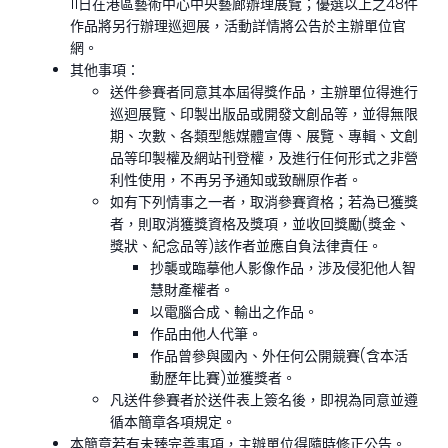
11日在港區藝術中心中央藝廊辦理展覽；優選以上之48件
作品將另行辦理巡迴展，活動詳情將公告於主辦單位官
網。
其他事項：
送件參賽者同意其本屆得獎作品，主辦單位得進行
巡迴展覽、印製出版品或開發文創品等，並得無限
期、次數、各類型態媒體宣傳、展覽、專輯、文創
品等印製權及網站刊登權，及進行任何形式之非營
利性使用，不再另予通知或致酬原作者。
如有下列情事之一者，取消參賽資格；若為已獲獎
者，則取消獲獎資格及獎項，並收回獎勵(獎金、
獎狀、紀念品等)該作者並應自負法律責任。
抄襲或臨摹他人影像作品，涉及侵犯他人智
慧財產權者。
以電腦合成、輸出之作品。
作品由他人代筆。
作品曾參與國內、外任何公開競賽(含本活
動歷年比賽)並獲獎者。
凡送件參賽者於送件表上簽名後，即視為同意並遵
循本簡章各項規定。
本簡章若有未臻完善事項，主辦單位得隨時修正公告。