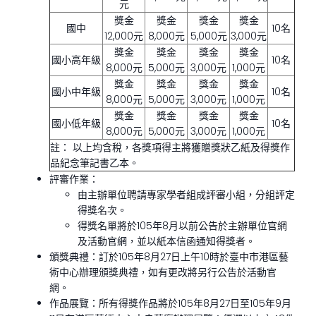
元
獎金
獎金
獎金
獎金
國中
10名
12,000元
8,000元
5,000元
3,000元
獎金
獎金
獎金
獎金
國小高年級
10名
8,000元
5,000元
3,000元
1,000元
獎金
獎金
獎金
獎金
國小中年級
10名
8,000元
5,000元
3,000元
1,000元
獎金
獎金
獎金
獎金
國小低年級
10名
8,000元
5,000元
3,000元
1,000元
註： 以上均含稅，各獎項得主將獲贈獎狀乙紙及得獎作
品紀念筆記書乙本。
評審作業：
由主辦單位聘請專家學者組成評審小組，分組評定
得獎名次。
得獎名單將於105年8月以前公告於主辦單位官網
及活動官網，並以紙本信函通知得獎者。
頒獎典禮：訂於105年8月27日上午10時於臺中市港區藝
術中心辦理頒獎典禮，如有更改將另行公告於活動官
網。
作品展覽：所有得獎作品將於105年8月27日至105年9月