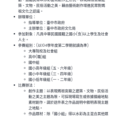
築、文物、民俗活動之美，藉由藝術創作增進民眾對媽
祖文化之認識。
辦理單位：
指導單位：臺中市政府
主辦單位：臺中市政府文化局
參加對象：凡具中華民國國籍之國小(含)以上學生及社會
人士。
參賽組別：(以104學年度第二學期就讀為準)
大專院校及社會組
高中(職)組
國中組
國小高年級組 (五、六年級)
國小中年級組 (三、四年級)
國小低年級組 (一、二年級)
比賽辦法：
創作主題：以表現媽祖宮廟之建築、文物、民俗活
動之美之主題為限，可採現場寫生或依據描繪地點
素材創作，請於送件表之作品說明中敘明表現主題
之地點。
作品媒材：除「國小組」得以水彩為主混合其他媒