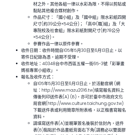
材之外，其他各組一律以水彩為限，不得以剪貼或
黏貼其他複合媒材創作。
作品尺寸：「國小組」及「國中組」限水彩紙四開
尺寸(約39公分×54公分)；「高中(職)組」及「大
專院校及社會組」限水彩紙對開尺寸(約78公分
×54公分)。
參賽作品一律以原件參賽。
收件日期：收件時間自105年5月30日至6月13日止，以
寄件日紀錄為憑，逾期不受理。
收件地址：40348台中市西區五權一街65-3號「彩筆畫
媽祖專案小組收」。
報名及收件方式：
自105年5月30日至6月13日止，於活動官網 (網
址：http://www.mazu2016.tw)填寫報名資料上
傳後列印送件表(A) (B)，亦可於臺中市政府文化
局官網(http://www.culture.taichung.gov.tw)
下載送件表或利用簡章所附表格，以正楷書寫報名
資料。
請填寫送件表(A)並親筆簽名後裝於信封內，送件
表(B)黏貼於作品畫紙背面右下角(請務必以雙面膠