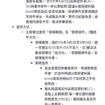
或膠水黏實)，於105年6月13日前將送件表(A)、
(B)與畫作原件一併以厚紙筒(建議以郵局便利箱
box4寄送為佳)妥善包裝後，掛號郵件逕寄或親送
至收件地址，完成報名作業。寄件日紀錄為憑，逾
期視同資格不符，取消參賽資格。
退件方式：
主辦單位提供「現場親領」及「郵寄退件」2種退
件方式。
現場親領：請於105年9月1日至9月14日，週
一至週五10:00至16:00(不含六、日)親洽活
動承辦單位「迎光社」，現場親領作品，並
辦理退件作業。
郵寄退件：
為妥善寄回參賽者原作，申請郵寄退
件者，於送件時請以郵局便利箱
box4或其他相似尺寸及材質之外包
裝寄送。
報名時請填妥作品寄回資料表(C)，
並黏上足額郵資(每一單位便利箱應
附郵資至少80元)，連同報名表及作
品一併寄送。