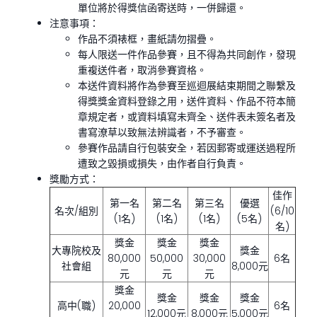
單位將於得獎信函寄送時，一併歸還。
注意事項：
作品不須裱框，畫紙請勿摺疊。
每人限送一件作品參賽，且不得為共同創作，發現
重複送件者，取消參賽資格。
本送件資料將作為參賽至巡迴展結束期間之聯繫及
得獎獎金資料登錄之用，送件資料、作品不符本簡
章規定者，或資料填寫未齊全、送件表未簽名者及
書寫潦草以致無法辨識者，不予審查。
參賽作品請自行包裝安全，若因郵寄或運送過程所
遭致之毀損或損失，由作者自行負責。
獎勵方式：
佳作
第一名
第二名
第三名
優選
名次/組別
(6/10
(1名)
(1名)
(1名)
(5名)
名)
獎金
獎金
獎金
大專院校及
獎金
80,000
50,000
30,000
6名
社會組
8,000元
元
元
元
獎金
獎金
獎金
獎金
高中(職)
20,000
6名
12,000元
8,000元
5,000元