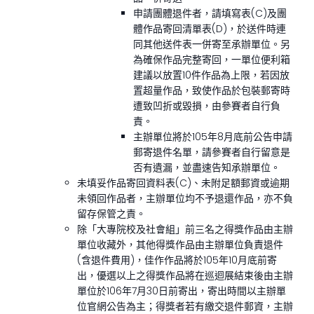
申請團體退件者，請填寫表(C)及團
體作品寄回清單表(D)，於送件時連
同其他送件表一併寄至承辦單位。另
為確保作品完整寄回，一單位便利箱
建議以放置10件作品為上限，若因放
置超量作品，致使作品於包裝郵寄時
遭致凹折或毀損，由參賽者自行負
責。
主辦單位將於105年8月底前公告申請
郵寄退件名單，請參賽者自行留意是
否有遺漏，並盡速告知承辦單位。
未填妥作品寄回資料表(C)、未附足額郵資或逾期
未領回作品者，主辦單位均不予退還作品，亦不負
留存保管之責。
除「大專院校及社會組」前三名之得獎作品由主辦
單位收藏外，其他得獎作品由主辦單位負責退件
(含退件費用)，佳作作品將於105年10月底前寄
出，優選以上之得獎作品將在巡迴展結束後由主辦
單位於106年7月30日前寄出，寄出時間以主辦單
位官網公告為主；得獎者若有繳交退件郵資，主辦